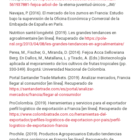
561937881-feijoa-arbol-de-
la-eterna-juventud-únicos-_JM/
Navajas, P. (2016). El mercado de los zumos en Francia: Estudio
bajo la supervisión de la Oficina Económica y Comercial de la
Embajada de España en París.
Nutrition santé longévité. (2019). Les grandes tendances en
agroalimentaire [en línea]. Recuperado de
https://pole-
nsl.org/2013/04/08/les-grandes-tendances-en-agroalimentaire/
Perea, M., Fischer, G., Miranda, D. (2014). Feijoa Acca Sellowiana
Berg. En Dallos, M., Matallana, L. y Tirado, A. (Eds.) Biotecnología
aplicada al mejoramiento de los cultivos de frutas tropicales (pp.
330-349). Bogotá: Universidad Nacional de Colombia.
Portal Santander Trade Markets. (2019). Analizar mercados, Francia
llegar al consumidor [en línea]. Recuperado de
https://santandertrade.com/es/portal/analizar-
mercados/francia/llegar-al-consumidor
ProColombia. (2019). Herramientas y servicios para el exportador
perfil logístico de exportación a Francia [en línea]. Recuperado de
https://www.colombiatrade.com.co/herramientas-del-
exportador/perfiles-logisticos-de-exportacion-por-pais/perfil-
logistico-de-exportacion-francia
Prochile. (2019). Productos Agropecuarios Estudio tendencias
productos orgánicos en Francia [en línea]. Recuperado de