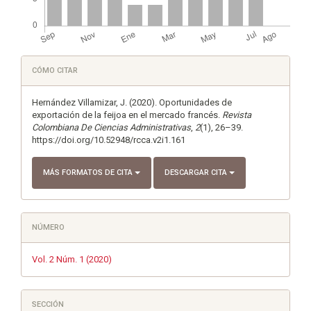
Detalles
CÓMO CITAR
del
artículo
Hernández Villamizar, J. (2020). Oportunidades de
exportación de la feijoa en el mercado francés.
Revista
Colombiana De Ciencias Administrativas
,
2
(1), 26–39.
https://doi.org/10.52948/rcca.v2i1.161
MÁS FORMATOS DE CITA
DESCARGAR CITA
NÚMERO
Vol. 2 Núm. 1 (2020)
SECCIÓN