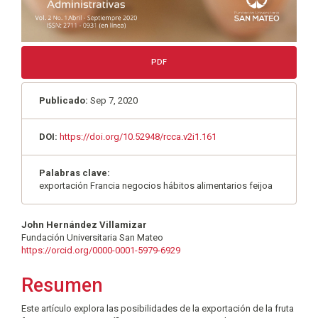
PDF
Publicado:
Sep 7, 2020
DOI:
https://doi.org/10.52948/rcca.v2i1.161
Palabras clave:
exportación Francia negocios hábitos alimentarios feijoa
Contenido
John Hernández Villamizar
Fundación Universitaria San Mateo
principal
https://orcid.org/0000-0001-5979-6929
del
Resumen
artículo
Este artículo explora las posibilidades de la exportación de la fruta