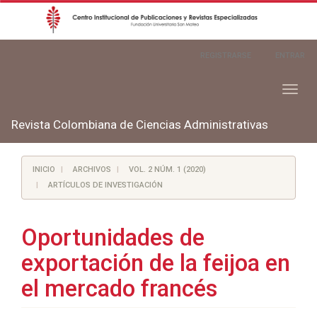
Navegación
REGISTRARSE
ENTRAR
principal
Contenido
principal
Toggl
Barra
naviga
lateral
Revista Colombiana de Ciencias Administrativas
INICIO
ARCHIVOS
VOL. 2 NÚM. 1 (2020)
ARTÍCULOS DE INVESTIGACIÓN
Oportunidades de
exportación de la feijoa en
el mercado francés