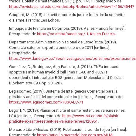
fresca. Boletín de matemáticas, 21(1), pp. 17-31. Recuperado de
https://revistas.unal.edu.co/index.php/bolma/article/view/44156/45447
Cougard, M. (2015). Le petit monde du jus de fruits tire la sonnette
d’alarme. Francia: Les Echos.
Embajada de Francia en Colombia. (2019). Así es Francia [en línea].
Recuperado de
https://co.ambafrance.org/-1-Asi-es-Francia-
Departamento Administrativo Nacional de Estadística. (2019).
Comercio exterior- exportaciones enero de 2011 [en línea].
Recuperado de
https://www.dane.gov.co/files/investigaciones/boletines/exportacione
González, D., Rodríguez, A., y Pariente, J. (2014). TNFa-induced
apoptosis in human myeloid cell lines HL-60 and K562 is
dependent of intracellular ROS generation. Molecular and Cellular
Biochemistry, 390, pp. 281-287.
Legiscomex. (2019). Sistema de Inteligencia Comercial para la
gestión y análisis del comercio exterior [en línea]. Recuperado de
https://www.legiscomex.com/?SSO-LC-71
Legoff, Y. (2019). Plaisir, praticité et santé restent les valeurs reines.
LSA [en línea]. Recuperado de
https://www.lsa-conso.fr/plaisir-
praticite-et-sante-restent-les-valeurs-reines,120951
.
Mercado Libre México. (2019). Publicación árbol de feijoa [en línea].
Recuperado de
https://articulo.mercadolibre.com.mx/MLM-