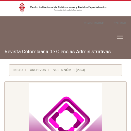
Navegación
REGISTRARSE
ENTRAR
principal
Contenido
principal
Toggl
Barra
naviga
lateral
Revista Colombiana de Ciencias Administrativas
INICIO
ARCHIVOS
VOL. 5 NÚM. 1 (2023)