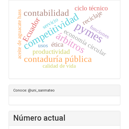
ciclo técnico
contabilidad
reciclaje
aceite de aguacate hass
competitividad
Ecuador
servicio
pymes
funciones
economía circular
árbitros
ética
usos
productividad
contaduría pública
calidad de vida
Conoce: @uni_sanmateo
Número actual