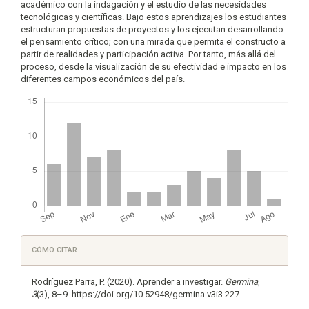
académico con la indagación y el estudio de las necesidades
tecnológicas y científicas. Bajo estos aprendizajes los estudiantes
estructuran propuestas de proyectos y los ejecutan desarrollando
el pensamiento crítico; con una mirada que permita el constructo a
partir de realidades y participación activa. Por tanto, más allá del
proceso, desde la visualización de su efectividad e impacto en los
diferentes campos económicos del país.
Descargas
Detalles
CÓMO CITAR
del
artículo
Rodríguez Parra, P. (2020). Aprender a investigar.
Germina
,
3
(3), 8–9. https://doi.org/10.52948/germina.v3i3.227