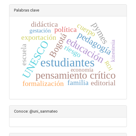
Palabras clave
didáctica
pymes
cuerpo
política
gestación
pedagogía
Bogotá
exportación
educación
UNESCO
kinestesia
riesgo
escuela
estudiantes
ROI
economía
pensamiento crítico
familia
editorial
formalización
Conoce: @uni_sanmateo