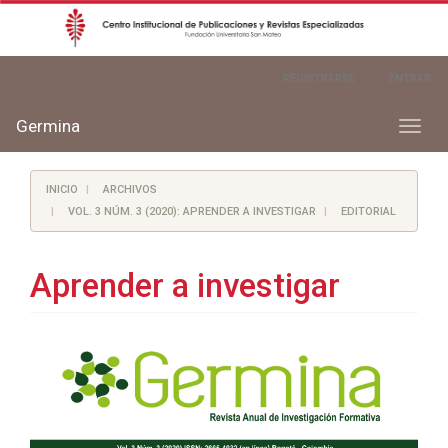
Navegación
REGISTRARSE
ENTRAR
principal
Contenido
principal
Germina
Toggl
Barra
naviga
lateral
INICIO
ARCHIVOS
VOL. 3 NÚM. 3 (2020): APRENDER A INVESTIGAR
EDITORIAL
Aprender a investigar
Barra
lateral
del
artículo