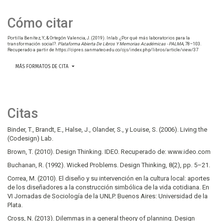
Cómo citar
Portilla Benítez, Y., & Ortegón Valencia, J. (2019). Inlab: ¿Por qué más laboratorios para la
transformación social?.
Plataforma Abierta De Libros Y Memorias Académicas - PALMA
, 78–103.
Recuperado a partir de https://cipres.sanmateo.edu.co/ojs/index.php/libros/article/view/37
MÁS FORMATOS DE CITA
Citas
Binder, T., Brandt, E., Halse, J., Olander, S., y Louise, S. (2006). Living the
(Codesign) Lab.
Brown, T. (2010). Design Thinking. IDEO. Recuperado de: www.ideo.com
Buchanan, R. (1992). Wicked Problems. Design Thinking, 8(2), pp. 5–21.
Correa, M. (2010). El diseño y su intervención en la cultura local: aportes
de los diseñadores a la construcción simbólica de la vida cotidiana. En
VI Jornadas de Sociología de la UNLP. Buenos Aires: Universidad de la
Plata.
Cross, N. (2013). Dilemmas in a general theory of planning. Design