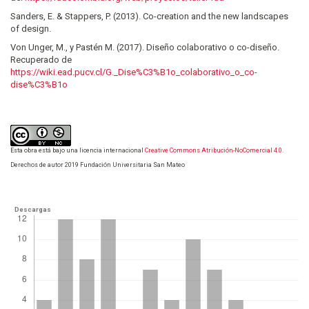
Sanders, E. & Stappers, P. (2013). Co-creation and the new landscapes
of design.
Von Unger, M., y Pastén M. (2017). Diseño colaborativo o co-diseño.
Recuperado de
https://wiki.ead.pucv.cl/G._Dise%C3%B1o_colaborativo_o_co-
dise%C3%B1o
Esta obra está bajo una licencia internacional
Creative Commons Atribución-NoComercial 4.0
.
Derechos de autor 2019 Fundación Universitaria San Mateo
Descargas