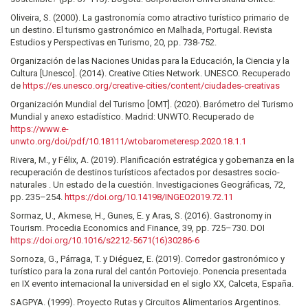
Oliveira, S. (2000). La gastronomía como atractivo turístico primario de
un destino. El turismo gastronómico en Malhada, Portugal. Revista
Estudios y Perspectivas en Turismo, 20, pp. 738-752.
Organización de las Naciones Unidas para la Educación, la Ciencia y la
Cultura [Unesco]. (2014). Creative Cities Network. UNESCO. Recuperado
de
https://es.unesco.org/creative-cities/content/ciudades-creativas
Organización Mundial del Turismo [OMT]. (2020). Barómetro del Turismo
Mundial y anexo estadístico. Madrid: UNWTO. Recuperado de
https://www.e-
unwto.org/doi/pdf/10.18111/wtobarometeresp.2020.18.1.1
Rivera, M., y Félix, A. (2019). Planificación estratégica y gobernanza en la
recuperación de destinos turísticos afectados por desastres socio-
naturales . Un estado de la cuestión. Investigaciones Geográficas, 72,
pp. 235–254.
https://doi.org/10.14198/INGEO2019.72.11
Sormaz, U., Akmese, H., Gunes, E. y Aras, S. (2016). Gastronomy in
Tourism. Procedia Economics and Finance, 39, pp. 725–730. DOI
https://doi.org/10.1016/s2212-5671(16)30286-6
Sornoza, G., Párraga, T. y Diéguez, E. (2019). Corredor gastronómico y
turístico para la zona rural del cantón Portoviejo. Ponencia presentada
en IX evento internacional la universidad en el siglo XX, Calceta, España.
SAGPYA. (1999). Proyecto Rutas y Circuitos Alimentarios Argentinos.