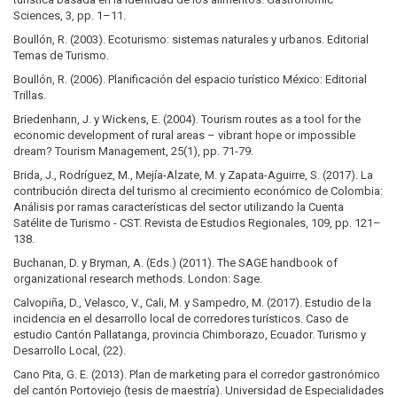
Sciences, 3, pp. 1–11.
Boullón, R. (2003). Ecoturismo: sistemas naturales y urbanos. Editorial
Temas de Turismo.
Boullón, R. (2006). Planificación del espacio turístico México: Editorial
Trillas.
Briedenhann, J. y Wickens, E. (2004). Tourism routes as a tool for the
economic development of rural areas – vibrant hope or impossible
dream? Tourism Management, 25(1), pp. 71-79.
Brida, J., Rodríguez, M., Mejía-Alzate, M. y Zapata-Aguirre, S. (2017). La
contribución directa del turismo al crecimiento económico de Colombia:
Análisis por ramas características del sector utilizando la Cuenta
Satélite de Turismo - CST. Revista de Estudios Regionales, 109, pp. 121–
138.
Buchanan, D. y Bryman, A. (Eds.) (2011). The SAGE handbook of
organizational research methods. London: Sage.
Calvopiña, D., Velasco, V., Cali, M. y Sampedro, M. (2017). Estudio de la
incidencia en el desarrollo local de corredores turísticos. Caso de
estudio Cantón Pallatanga, provincia Chimborazo, Ecuador. Turismo y
Desarrollo Local, (22).
Cano Pita, G. E. (2013). Plan de marketing para el corredor gastronómico
del cantón Portoviejo (tesis de maestría). Universidad de Especialidades