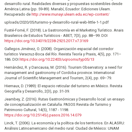
desarrollo rural. Realidades diversas y propuestas sostenibles desde
América Latina (pp. 59-89). Manabí, Ecuador: Ediciones Uleam.
Recuperado de
http://www.munayi.uleam.edu.ec/wp-content/
uploads/2020/05/turismo-y-desarrollo-rural-web-little-1-1.pdf
Fusté-Forné, F. (2018). La Gastronomía en el Marketing Turístico. Anais
Brasileiros de Estudos Turísticos - ABET, 7(3), pp. 88–99. DOI
https://doi.org/10.34019/2238-2925.2017.v7.3169
Gallegos Jiménez, O. (2008). Organización espacial del corredor
turístico Veracruz-Boca del Río. Revista Teoría y Praxis, 4(5), pp. 171–
186. DOI
https://doi.org/10.22403/uqroomx/typ05/13
Hernández, R. y Dancausa, M. (2016). Tourism Observatory: a need for
management and gastronomy of Cordoba province. International
Journal of Scientific Management and Tourism, 2(4), pp. 69–79.
Hiernaux, D. (1989): El espacio reticular del turismo en México. Revista
Geografía y Desarrollo, 2(3), pp. 31-39.
Jeambey, Z. (2016). Rutas Gastronómicas y Desarrollo local: un ensayo
de conceptualización en Cataluña. PASOS Revista de Turismo y
Patrimonio Cultural, 14(5), 1187 ‑ 1198.
https://doi.org/10.25145/j.pasos.2016.14.079
Linck, T. (2006). La economía y la política de los territorios. En ALASRU:
Análisis Latinoamericano del medio rural. Ciudad de México: UNAM