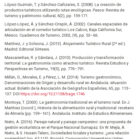
López-Guzmán, T. y Sánchez-Cañizares, S. (2008). La creación de
productos turísticos utilizando rutas enológicas. Pasos: Revista de
turismo y patrimonio cultural, 6(2), pp. 159-171.
López-López, Á. y Sánchez-Crispín, Á. (2002). Canales espaciales de
articulación en el corredor turístico Los Cabos, Baja California Sur,
México. Cuadernos de Turismo, 2002, (9), pp. 53–66.
Martínez, J. y Solsona, J. (2013). Alojamiento Turístico Rural (2ª ed.).
Madrid: Editorial Síntesis.
Mascarenhas, R. y Gândara, J. (2010). Producción y transformación
territorial. La gastronomía como atractivo turístico. Revista Estudios y
Perspectivas en Turismo, 19(5), pp. 776–791.
Millán, G., Morales, E. y Pérez, L. M. (2014). Turismo gastronómico,
Denominaciones de Origen y desarrollo rural en Andalucía: situación
actual. Boletín de la Asociación de Geógrafos Españoles, 65, pp. 113–
137. DOI
https://doi.org/10.21138/bage.1746
Montoya, T. (2003). La gastronomía tradicional en el turismo rural. En J.
Martínez (coord.), Historia de la alimentación rural y tradicional: recetario
de Almería (pp. 159–161). Andalucía: Instituto de Estudios Almerienses.
Nieto, A. (2016). Paisaje natural y paisaje campesino: una propuesta de
gestión ecoturística en el Parque Nacional Sumapaz. En W. Mejía, A.
Nieto, & S. Husain-Talero, Sociedades locales y turismo: ¿una relación
sostenible? (pp. 67-115). Bogotá: Corporación Universitaria Unitec.