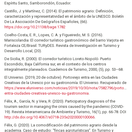
Espíritu Santo, Samborondón, Ecuador.
Castillo, J. y Martínez, C. (2014). El patrimonio agrario: Definición,
caracterización y representatividad en el ámbito de la UNESCO. Boletín
De La Asociación De Geógrafos Españoles, (66).
https://doi.org/10.21138/bage.1782
Coelho-Costa, E. R., Lopes, C. A. y Figueiredo, M. S. (2016).
Mariscolandia: El corredor turístico gastronómico del barrio Varjota en
Fortaleza CE/Brasil. TURyDES. Revista de Investigación en Turismo y
Desarrollo Local, (20).
De Sicilia, R. (2000). El corredor turístico Loreto-Nopoló- Puerto
Escondido, Baja California sur, en el contexto de los centros
integralmente planeados. Cuadernos de Turismo, 2000, (5), pp. 53–68.
El Universo. (2019, 20 de octubre). Portoviejo entra en las Ciudades
Creativas de la Unesco por su gastronomía. El Universo. Recuperado de
https://www.eluniverso.com/noticias/2019/10/30/nota/7582796/portoviejo
entra-ciudades-creativas-unesco-su-gastronomia
.
Félix, A., García, N. y Vera, R. (2020). Participatory diagnosis of the
tourism sector in managing the crisis caused by the pandemic (COVID-
19). Revista Interamericana de Ambiente y Turismo, 16(1), pp. 66-78. DOI
http://dx.doi.org/10.4067/s0718-235x2020000100066
.
Félix, G. (2020). La comodificación del patrimonio agrario desde la
academia. Caso de estudio: “fincas agroturísticas”. En Turismo y