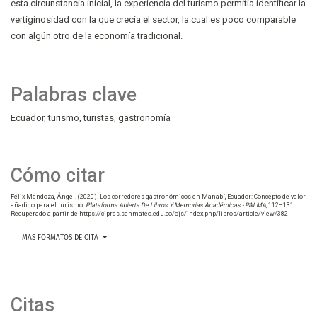
esta circunstancia inicial, la experiencia del turismo permitía identificar la
vertiginosidad con la que crecía el sector, la cual es poco comparable
con algún otro de la economía tradicional.
Palabras clave
Ecuador
turismo
turistas
gastronomía
Cómo citar
Félix Mendoza, Ángel. (2020). Los corredores gastronómicos en Manabí, Ecuador: Concepto de valor
añadido para el turismo.
Plataforma Abierta De Libros Y Memorias Académicas - PALMA
, 112–131.
Recuperado a partir de https://cipres.sanmateo.edu.co/ojs/index.php/libros/article/view/382
MÁS FORMATOS DE CITA
Citas