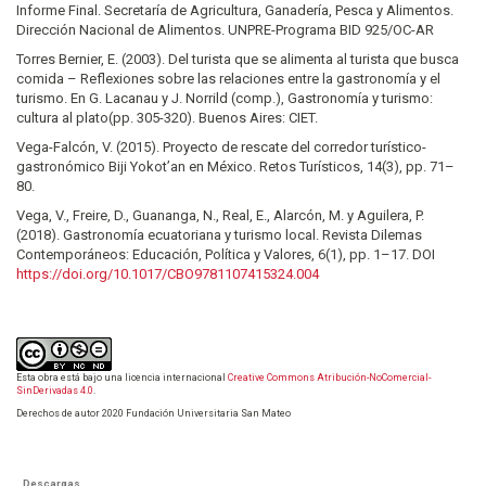
Informe Final. Secretaría de Agricultura, Ganadería, Pesca y Alimentos.
Dirección Nacional de Alimentos. UNPRE-Programa BID 925/OC-AR
Torres Bernier, E. (2003). Del turista que se alimenta al turista que busca
comida – Reflexiones sobre las relaciones entre la gastronomía y el
turismo. En G. Lacanau y J. Norrild (comp.), Gastronomía y turismo:
cultura al plato(pp. 305-320). Buenos Aires: CIET.
Vega-Falcón, V. (2015). Proyecto de rescate del corredor turístico-
gastronómico Biji Yokot’an en México. Retos Turísticos, 14(3), pp. 71–
80.
Vega, V., Freire, D., Guananga, N., Real, E., Alarcón, M. y Aguilera, P.
(2018). Gastronomía ecuatoriana y turismo local. Revista Dilemas
Contemporáneos: Educación, Política y Valores, 6(1), pp. 1–17. DOI
https://doi.org/10.1017/CBO9781107415324.004
Esta obra está bajo una licencia internacional
Creative Commons Atribución-NoComercial-
SinDerivadas 4.0
.
Derechos de autor 2020 Fundación Universitaria San Mateo
Descargas