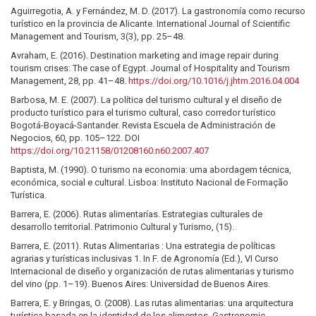
Aguirregotia, A. y Fernández, M. D. (2017). La gastronomía como recurso
turístico en la provincia de Alicante. International Journal of Scientific
Management and Tourism, 3(3), pp. 25–48.
Avraham, E. (2016). Destination marketing and image repair during
tourism crises: The case of Egypt. Journal of Hospitality and Tourism
Management, 28, pp. 41–48.
https://doi.org/10.1016/j.jhtm.2016.04.004
Barbosa, M. E. (2007). La política del turismo cultural y el diseño de
producto turístico para el turismo cultural, caso corredor turístico
Bogotá-Boyacá-Santander. Revista Escuela de Administración de
Negocios, 60, pp. 105–122. DOI
https://doi.org/10.21158/01208160.n60.2007.407
Baptista, M. (1990). O turismo na economia: uma abordagem técnica,
económica, social e cultural. Lisboa: Instituto Nacional de Formação
Turística.
Barrera, E. (2006). Rutas alimentarías. Estrategias culturales de
desarrollo territorial. Patrimonio Cultural y Turismo, (15).
Barrera, E. (2011). Rutas Alimentarias : Una estrategia de políticas
agrarias y turísticas inclusivas 1. In F. de Agronomía (Ed.), VI Curso
Internacional de diseño y organización de rutas alimentarias y turismo
del vino (pp. 1–19). Buenos Aires: Universidad de Buenos Aires.
Barrera, E. y Bringas, O. (2008). Las rutas alimentarias: una arquitectura
turística basada en la identidad de los alimentos. Gastronomic