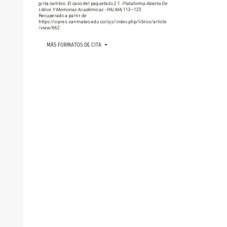
grita cambio. El caso del paquetazo 2.1.
Plataforma Abierta De
Libros Y Memorias Académicas - PALMA
, 113–123.
Recuperado a partir de
https://cipres.sanmateo.edu.co/ojs/index.php/libros/article
/view/662
MÁS FORMATOS DE CITA