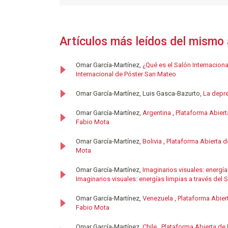
Artículos más leídos del mismo 
Omar García-Martínez,
¿Qué es el Salón Internacion
Internacional de Póster San Mateo
Omar García-Martínez, Luis Gasca-Bazurto,
La depre
Omar García-Martínez,
Argentina
,
Plataforma Abiert
Fabio Mota
Omar García-Martínez,
Bolivia
,
Plataforma Abierta d
Mota
Omar García-Martínez,
Imaginarios visuales: energía
Imaginarios visuales: energías limpias a través del
Omar García-Martínez,
Venezuela
,
Plataforma Abier
Fabio Mota
Omar García-Martínez,
Chile
,
Plataforma Abierta de