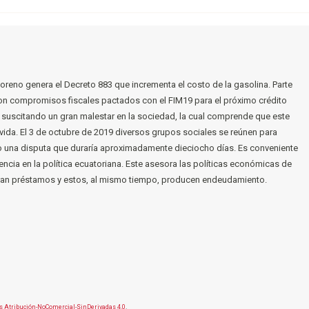
oreno genera el Decreto 883 que incrementa el costo de la gasolina. Parte
con compromisos fiscales pactados con el FIM19 para el próximo crédito
, suscitando un gran malestar en la sociedad, la cual comprende que este
vida. El 3 de octubre de 2019 diversos grupos sociales se reúnen para
do una disputa que duraría aproximadamente dieciocho días. Es conveniente
encia en la política ecuatoriana. Este asesora las políticas económicas de
ran préstamos y estos, al mismo tiempo, producen endeudamiento.
 Atribución-NoComercial-SinDerivadas 4.0
.