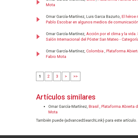
Mota
Omar García-Martínez, Luis Garca Bazurto,
El héroe
Pablo Escobar en algunos medios de comunicació
Omar García-Martínez,
Acción por el clima y la vida
Salón Internacional del Póster San Mateo - Categorí
Omar García-Martínez,
Colombia
,
Plataforma Abiert
Fabio Mota
1
2
3
>
>>
Artículos similares
Omar García-Martínez,
Brasil
,
Plataforma Abierta 
Mota
También puede {advancedSearchLink} para este artículo.