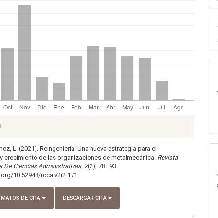
E
u
a
es
R
lo
z, L. (2021). Reingeniería: Una nueva estrategia para el
 y crecimiento de las organizaciones de metalmecánica.
Revista
 De Ciencias Administrativas
,
2
(2), 78–93.
i.org/10.52948/rcca.v2i2.171
RMATOS DE CITA
DESCARGAR CITA