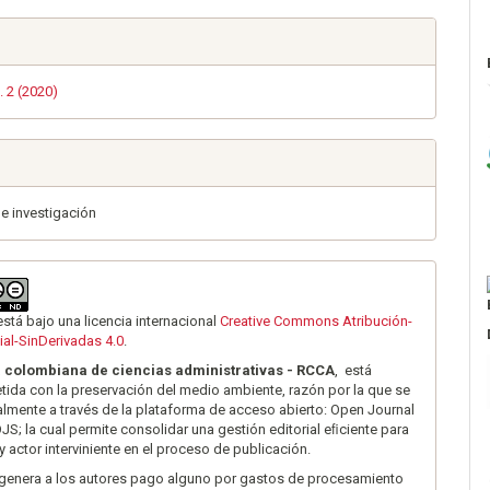
. 2 (2020)
de investigación
está bajo una licencia internacional
Creative Commons Atribución-
al-SinDerivadas 4.0
.
a colombiana de ciencias administrativas - RCCA
, está
da con la preservación del medio ambiente, razón por la que se
talmente a través de la plataforma de acceso abierto: Open Journal
S; la cual permite consolidar una gestión editorial eﬁciente para
y actor interviniente en el proceso de publicación.
genera a los autores pago alguno por gastos de procesamiento