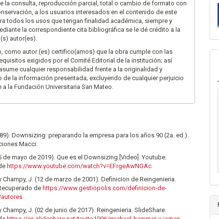
te la consulta, reproducción parcial, total o cambio de formato con
onservación, a los usuarios interesados en el contenido de este
ara todos los usos que tengan finalidad académica, siempre y
diante la correspondiente cita bibliográfica se le dé crédito a la
(s) autor(es).
 como autor (es) certifico(amos) que la obra cumple con las
quisitos exigidos por el Comité Editorial de la institución; así
sume cualquier responsabilidad frente a la originalidad y
o de la información presentada; excluyendo de cualquier perjuicio
 a la Fundación Universitaria San Mateo.
989). Downsizing: preparando la empresa para los años 90 (2a. ed.).
ciones Macci.
05 de mayo de 2019). Que es el Downsizing [Video]. Youtube.
 de
https://www.youtube.com/watch?v=EFrgeAwNGAc
 Champy, J. (12 de marzo de 2001). Definicion de Reingenieria.
 Recuperado de
https://www.gestiopolis.com/definicion-de-
#autores
 Champy, J. (02 de junio de 2017). Reingenieria. SlideShare.
 de
https://es.slideshare.net/tavito1996/michael-hammer-y-james-