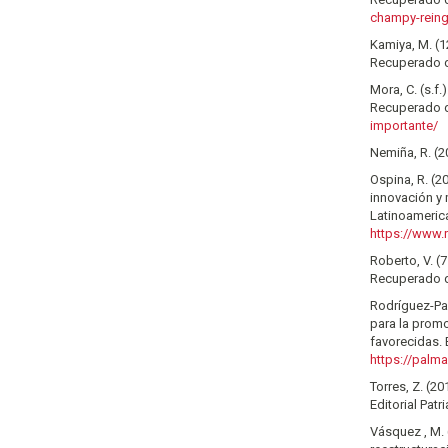
champy-reing
Kamiya, M. (1
Recuperado
Mora, C. (s.f
Recuperado
importante/
Nemiña, R. (2
Ospina, R. (2
innovación y 
Latinoameric
https://www.
Roberto, V. (
Recuperado
Rodríguez-Par
para la prom
favorecidas. 
https://palm
Torres, Z. (2
Editorial Patri
Vásquez , M. 