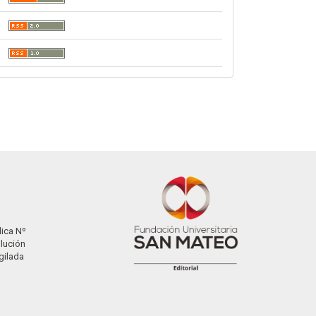
dica Nº
olución
gilada