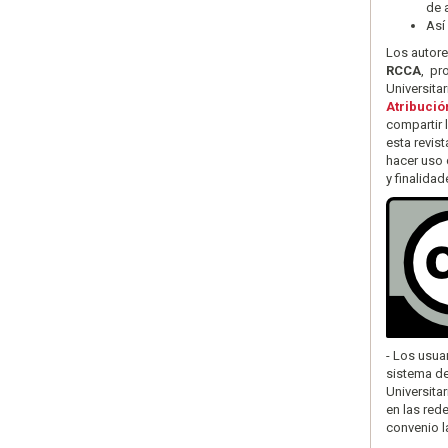
de 
Así
Los autore
RCCA
, pr
Universita
Atribució
compartir 
esta revis
hacer uso 
y finalida
- Los usua
sistema de
Universita
en las rede
convenio la