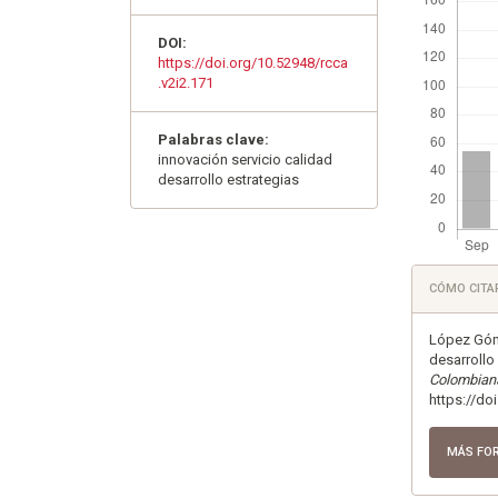
DOI:
https://doi.org/10.52948/rcca
.v2i2.171
Palabras clave:
innovación servicio calidad
desarrollo estrategias
Detall
CÓMO CITA
del
artícu
López Góme
desarrollo
Colombiana
https://do
MÁS FO