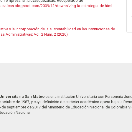
ción empresarial. Licvasquezticas. Recuperado de
squezticas.blogspot.com/2009/12/downsizing-la-estrategia-de.html
iva y la incorporación de la sustentabilidad en las Instituciones de
as Administrativas: Vol. 2 Núm. 2 (2020)
Universitaria San Mateo
es una institución Universitaria con Personería Jurí
 octubre de 1987, y cuya definición de carácter académico opera bajo la Res
6 de septiembre de 2017 del Ministerio de Educación Nacional de Colombia Vi
Educación Nacional