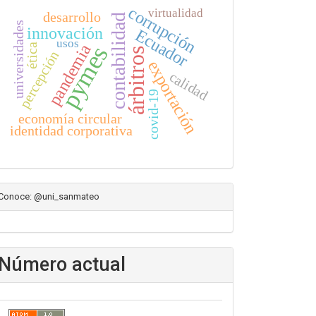
corrupción
virtualidad
desarrollo
contabilidad
universidades
innovación
Ecuador
usos
pandemia
pymes
ética
árbitros
percepción
exportación
calidad
covid-19
economía circular
identidad corporativa
Conoce: @uni_sanmateo
Número actual