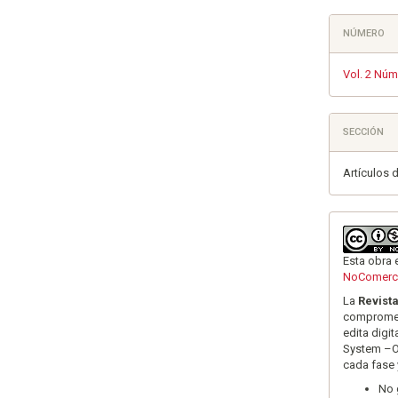
NÚMERO
Vol. 2 Núm
SECCIÓN
Artículos 
Esta obra 
NoComerci
La
Revist
comprometi
edita digi
System –OJ
cada fase 
No 