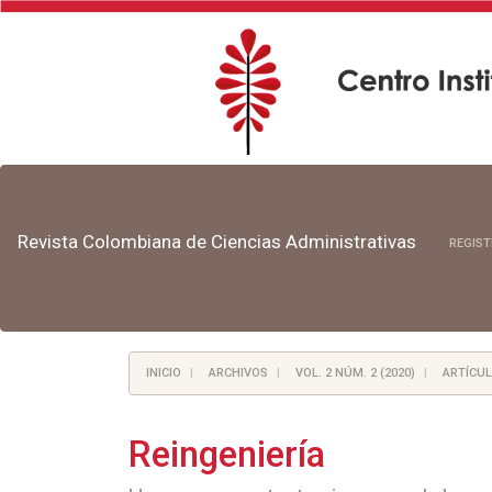
Navegación
principal
Contenido
principal
Revista Colombiana de Ciencias Administrativas
REGIS
Barra
lateral
INICIO
ARCHIVOS
VOL. 2 NÚM. 2 (2020)
ARTÍCUL
Reingeniería