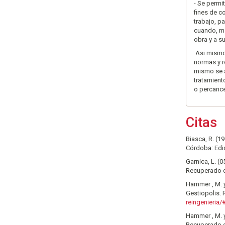
- Se permi
fines de c
trabajo, p
cuando, me
obra y a su
Asi mismo,
normas y re
mismo se a
tratamient
o percance
Citas
Biasca, R. (1
Córdoba: Edi
Garnica, L. (
Recuperado
Hammer , M. y
Gestiopolis.
reingenieria/
Hammer , M. y
Recuperado