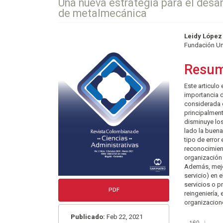
Una nueva estrategia para el desar
de metalmecánica
Barra
Conte
Leidy Lópe
Fundación Un
lateral
princi
del
del
Resu
artículo
artícu
Este articulo
importancia d
considerada 
principalment
disminuye los
lado la buena
tipo de error 
reconocimient
organización
Además, mejo
servicio) en 
servicios o p
PDF
reingeniería,
organizacion
Publicado:
Feb 22, 2021
Descargas