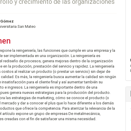
rollo y crecimiento de las organizaciones
nido
z Gómez
iversitaria San Mateo
pal
men
lo
 expone la reingeniería, las funciones que cumple en una empresa y la
e ser implementada en una organización. La reingeniería es
el rediseño de procesos; genera mejoras dentro de la organización
e en la producción, prestación del servicio y rapidez. La reingeniería
 costos al realizar un producto (o prestar un servicio) sin dejar de
 calidad. Es más, la reingeniería busca aumentar la calidad sin ningún
e insatisfacción para el cliente final y así aumentar también su
o e ingresos. La reingeniería es importante dentro de una
 pues genera nuevas estrategias para la producción del producto.
ra las estrategias de marketing, cómo se conoce el producto (o
el mercado y dar a conocer el plus que lo hace diferente a los demás
roductos que ofrece la competencia. Para aterrizar la relevancia de la
 el artículo expone un grupo de empresas De metalmecánica,
es creadas con el fin de satisfacer una misma necesidad.