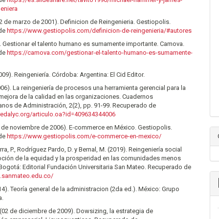
eniera
2 de marzo de 2001). Definicion de Reingenieria. Gestiopolis.
 de
https://www.gestiopolis.com/definicion-de-reingenieria/#autores
.). Gestionar el talento humano es sumamente importante. Camova.
 de
https://camova.com/gestionar-el-talento-humano-es-sumamente-
009). Reingeniería. Córdoba: Argentina: El Cid Editor.
006). La reingeniería de procesos una herramienta gerencial para la
mejora de la calidad en las organizaciones. Cuadernos
anos de Administración, 2(2), pp. 91-99. Recuperado de
redalyc.org/articulo.oa?id=409634344006
7 de noviembre de 2006). E-commerce en México. Gestiopolis.
 de
https://www.gestiopolis.com/e-commerce-en-mexico/
ra, P., Rodríguez Pardo, D. y Bernal, M. (2019). Reingeniería social
oción de la equidad y la prosperidad en las comunidades menos
Bogotá: Editorial Fundación Universitaria San Mateo. Recuperado de
a.sanmateo.edu.co/
014). Teoría general de la administracion (2da ed.). México: Grupo
a.
(02 de diciembre de 2009). Dowsizing, la estrategia de