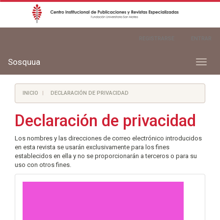
Navegación
REGISTRARSE
ENTRAR
principal
Contenido
principal
Sosquua
Toggl
Barra
naviga
lateral
INICIO
DECLARACIÓN DE PRIVACIDAD
Declaración de privacidad
Los nombres y las direcciones de correo electrónico introducidos
en esta revista se usarán exclusivamente para los fines
establecidos en ella y no se proporcionarán a terceros o para su
uso con otros fines.
convocatoria