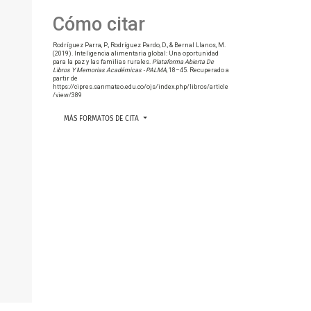
Cómo citar
Rodríguez Parra, P., Rodríguez Pardo, D., & Bernal Llanos, M.
(2019). Inteligencia alimentaria global: Una oportunidad
para la paz y las familias rurales.
Plataforma Abierta De
Libros Y Memorias Académicas - PALMA
, 18–45. Recuperado a
partir de
https://cipres.sanmateo.edu.co/ojs/index.php/libros/article
/view/389
MÁS FORMATOS DE CITA