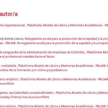
autor/a
ría organizacional
,
Plataforma Abierta de Libros y Memorias Académicas - P
rly Bernal Llanos,
Reingeniería social para la promoción de la equidad y la 
s - PALMA: Re-ingeniería social para la promoción de la equidad y la prosp
la vanguardia de la administración de empresas en Colombia
,
Plataforma Abi
el profesional mateísta hacia el futuro
 contaduría
,
Plataforma Abierta de Libros y Memorias Académicas - PALMA: P
ectiva de la formación por ciclos propedéuticos
rco empírico
,
Plataforma Abierta de Libros y Memorias Académicas - PALMA:
osconflicto
jeres, asociatividad y emprendimiento
,
Plataforma Abierta de Libros y Memo
 Cunday (Tolima) tras el posconflicto
rco teórico
,
Plataforma Abierta de Libros y Memorias Académicas - PALMA: M