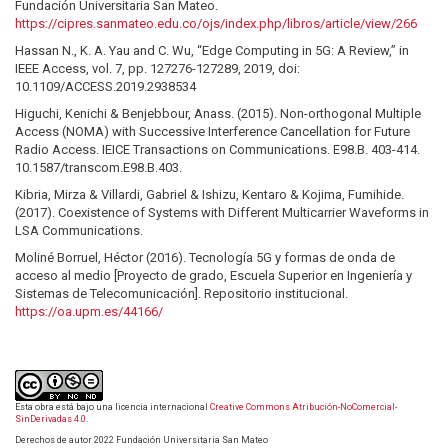
Fundación Universitaria San Mateo.
https://cipres.sanmateo.edu.co/ojs/index.php/libros/article/view/266
Hassan N., K. A. Yau and C. Wu, “Edge Computing in 5G: A Review,” in
IEEE Access, vol. 7, pp. 127276-127289, 2019, doi:
10.1109/ACCESS.2019.2938534
Higuchi, Kenichi & Benjebbour, Anass. (2015). Non-orthogonal Multiple
Access (NOMA) with Successive Interference Cancellation for Future
Radio Access. IEICE Transactions on Communications. E98.B. 403-414.
10.1587/transcom.E98.B.403.
Kibria, Mirza & Villardi, Gabriel & Ishizu, Kentaro & Kojima, Fumihide.
(2017). Coexistence of Systems with Different Multicarrier Waveforms in
LSA Communications.
Moliné Borruel, Héctor (2016). Tecnología 5G y formas de onda de
acceso al medio [Proyecto de grado, Escuela Superior en Ingeniería y
Sistemas de Telecomunicación]. Repositorio institucional.
https://oa.upm.es/44166/
Esta obra está bajo una licencia internacional
Creative Commons Atribución-NoComercial-
SinDerivadas 4.0
.
Derechos de autor 2022 Fundación Universitaria San Mateo