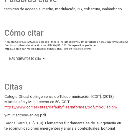
técnicas de acceso al medio
modulación
5G
cobertura
inalámbrico
Cómo citar
Higuera Castro, G. (2022). El acceso al medio inalámbrico y su importancia en 5G.
Plataforma Abierta
De Libros Y Memorias Académicas - PALMA
, 91–100. Recuperado a partir de
https://cipres.sanmateo.edu.co/ojs/index.php/libros/article/view/494
MÁS FORMATOS DE CITA
Citas
Colegio Oficial de Ingenieros de Telecomunicación [COIT]. (2018).
Modulación y Multiacceso en 5G. COIT.
https://www.coit.es/sites/default/files/informes/pdf/modulacion-
y-multiacceso-en-5g.pdf
Gaona García, P. (2019). Elementos fundamentales de la ingeniería en
telecomunicaciones emergentes y análisis contextuales. Editorial