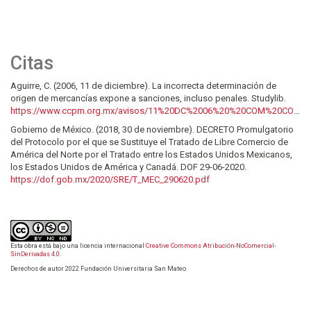
Citas
Aguirre, C. (2006, 11 de diciembre). La incorrecta determinación de
origen de mercancías expone a sanciones, incluso penales. Studylib.
https://www.ccpm.org.mx/avisos/11%20DC%2006%20%20COM%20COM%20EXTERIOR.pdf
Gobierno de México. (2018, 30 de noviembre). DECRETO Promulgatorio
del Protocolo por el que se Sustituye el Tratado de Libre Comercio de
América del Norte por el Tratado entre los Estados Unidos Mexicanos,
los Estados Unidos de América y Canadá. DOF 29-06-2020.
https://dof.gob.mx/2020/SRE/T_MEC_290620.pdf
Esta obra está bajo una licencia internacional
Creative Commons Atribución-NoComercial-
SinDerivadas 4.0
.
Derechos de autor 2022 Fundación Universitaria San Mateo