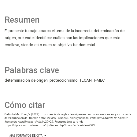
Resumen
El presente trabajo abarca el tema de la incorrecta determinación de
origen, pretende identificar cuáles son las implicaciones que esto
conlleva, siendo esto nuestro objetivo fundamental.
Palabras clave
determinación de origen
proteccionismo
TLCAN
T-MEC
Cómo citar
Galindo Martínez, V. (2022). Importancia de reglas de origen en productos nacionales y su correcta
determinación del tratado entre México, Estados Unidos y Canadá.
Plataforma Abierta De Libros Y
Memorias Académicas - PALMA
, 27–29. Recuperado a partir de
https://cipres.sanmateo.edu.co/ojs/index.php/libros/article/view/593
MÁS FORMATOS DE CITA