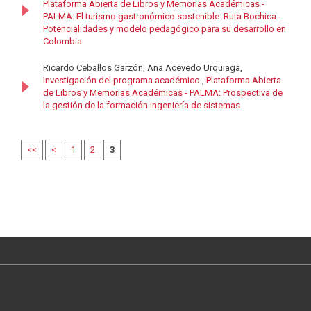
Plataforma Abierta de Libros y Memorias Académicas -
PALMA: El turismo gastronómico sostenible. Ruta Bochica -
Potencialidades y modelo pedagógico para su desarrollo en
Colombia
Ricardo Ceballos Garzón, Ana Acevedo Urquiaga,
Investigación del programa académico
,
Plataforma Abierta
de Libros y Memorias Académicas - PALMA: Prospectiva de
la gestión de la formación ingeniería de sistemas
<<
<
1
2
3