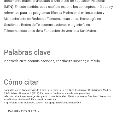
documento maestro vinculado al Ministerio de Educación Nacional
(MEN). En este sentido, cada capítulo expone los conceptos, métodos y
referentes para los programas Técnica Profesional en Instalación y
Mantenimiento de Redes de Telecomunicaciones, Tecnología en
Gestión de Redes de Telecomunicaciones e Ingeniería en
Telecomunicaciones de la Fundación Universitaria San Mateo.
Palabras clave
ingeniería en telecomunicaciones
enseñanza superior
currículo
Cómo citar
Gaona García, P., Sánchez Ardila, F., Rodríguez Rodríguez, C., Ceballos Garzón, R., Rodríguez Medina,
F., & Gutiérrez Quecano, R. (2019). Elementos fundamentales de la ingeniería en
telecomunicaciones emergentes y análisis contextuales.
Plataforma Abierta De Libros Y Memorias
Académicas - PALMA
, 97. Recuperado a partir de
https://cipres.sanmateo.edu.co/ojs/index.php/libros/article/view/266
MÁS FORMATOS DE CITA