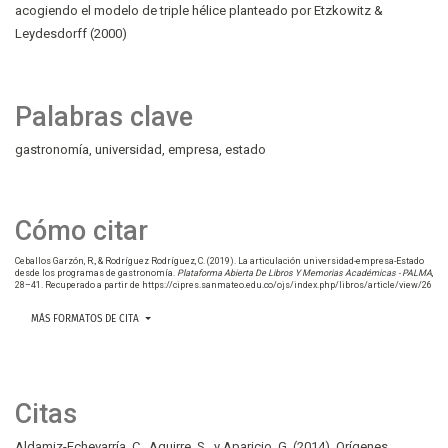
acogiendo el modelo de triple hélice planteado por Etzkowitz &
Leydesdorff (2000)
Palabras clave
gastronomía
universidad
empresa
estado
Cómo citar
Ceballos Garzón, R., & Rodríguez Rodríguez, C. (2019). La articulación universidad-empresa-Estado
desde los programas de gastronomía.
Plataforma Abierta De Libros Y Memorias Académicas - PALMA
,
28–41. Recuperado a partir de https://cipres.sanmateo.edu.co/ojs/index.php/libros/article/view/26
MÁS FORMATOS DE CITA
Citas
Aldamiz-Echevarría, C., Aguirre, S., y Aparicio, G. (2014). Orígenes,