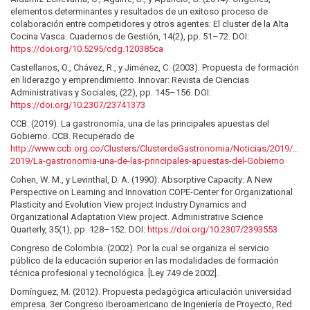
elementos determinantes y resultados de un exitoso proceso de
colaboración entre competidores y otros agentes: El cluster de la Alta
Cocina Vasca. Cuadernos de Gestión, 14(2), pp. 51–72. DOI:
https://doi.org/10.5295/cdg.120385ca
Castellanos, O., Chávez, R., y Jiménez, C. (2003). Propuesta de formación
en liderazgo y emprendimiento. Innovar: Revista de Ciencias
Administrativas y Sociales, (22), pp. 145–156. DOI:
https://doi.org/10.2307/23741373
CCB. (2019). La gastronomía, una de las principales apuestas del
Gobierno. CCB. Recuperado de
http://www.ccb.org.co/Clusters/ClusterdeGastronomia/Noticias/2019/Oct
2019/La-gastronomia-una-de-las-principales-apuestas-del-Gobierno
Cohen, W. M., y Levinthal, D. A. (1990). Absorptive Capacity: A New
Perspective on Learning and Innovation COPE-Center for Organizational
Plasticity and Evolution View project Industry Dynamics and
Organizational Adaptation View project. Administrative Science
Quarterly, 35(1), pp. 128–152. DOI:
https://doi.org/10.2307/2393553
Congreso de Colombia. (2002). Por la cual se organiza el servicio
público de la educación superior en las modalidades de formación
técnica profesional y tecnológica. [Ley 749 de 2002].
Domínguez, M. (2012). Propuesta pedagógica articulación universidad
empresa. 3er Congreso Iberoamericano de Ingeniería de Proyecto, Red