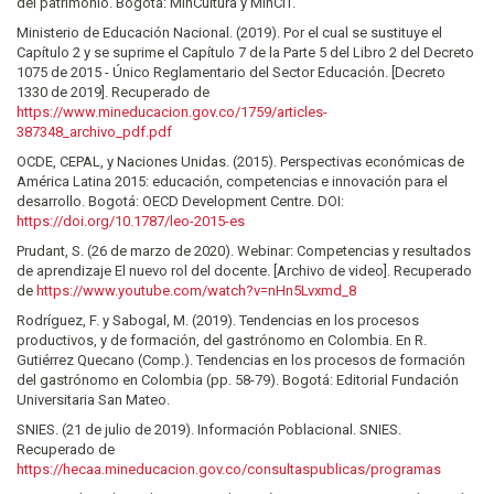
del patrimonio. Bogotá: MinCultura y MinCIT.
Ministerio de Educación Nacional. (2019). Por el cual se sustituye el
Capítulo 2 y se suprime el Capítulo 7 de la Parte 5 del Libro 2 del Decreto
1075 de 2015 - Único Reglamentario del Sector Educación. [Decreto
1330 de 2019]. Recuperado de
https://www.mineducacion.gov.co/1759/articles-
387348_archivo_pdf.pdf
OCDE, CEPAL, y Naciones Unidas. (2015). Perspectivas económicas de
América Latina 2015: educación, competencias e innovación para el
desarrollo. Bogotá: OECD Development Centre. DOI:
https://doi.org/10.1787/leo-2015-es
Prudant, S. (26 de marzo de 2020). Webinar: Competencias y resultados
de aprendizaje El nuevo rol del docente. [Archivo de video]. Recuperado
de
https://www.youtube.com/watch?v=nHn5Lvxmd_8
Rodríguez, F. y Sabogal, M. (2019). Tendencias en los procesos
productivos, y de formación, del gastrónomo en Colombia. En R.
Gutiérrez Quecano (Comp.). Tendencias en los procesos de formación
del gastrónomo en Colombia (pp. 58-79). Bogotá: Editorial Fundación
Universitaria San Mateo.
SNIES. (21 de julio de 2019). Información Poblacional. SNIES.
Recuperado de
https://hecaa.mineducacion.gov.co/consultaspublicas/programas