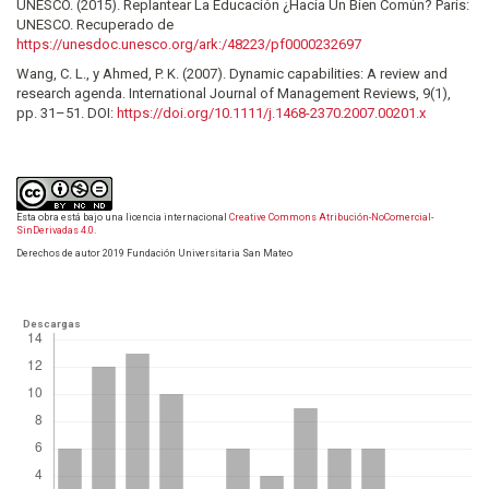
UNESCO. (2015). Replantear La Educación ¿Hacia Un Bien Común? París:
UNESCO. Recuperado de
https://unesdoc.unesco.org/ark:/48223/pf0000232697
Wang, C. L., y Ahmed, P. K. (2007). Dynamic capabilities: A review and
research agenda. International Journal of Management Reviews, 9(1),
pp. 31–51. DOI:
https://doi.org/10.1111/j.1468-2370.2007.00201.x
Esta obra está bajo una licencia internacional
Creative Commons Atribución-NoComercial-
SinDerivadas 4.0
.
Derechos de autor 2019 Fundación Universitaria San Mateo
Descargas