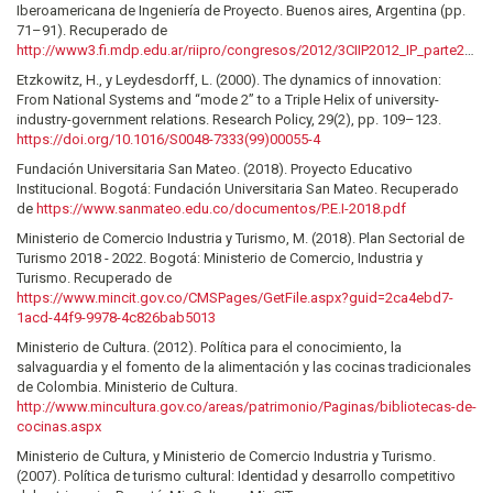
Iberoamericana de Ingeniería de Proyecto. Buenos aires, Argentina (pp.
71–91). Recuperado de
http://www3.fi.mdp.edu.ar/riipro/congresos/2012/3CIIP2012_IP_parte2.pdf#page=71
Etzkowitz, H., y Leydesdorff, L. (2000). The dynamics of innovation:
From National Systems and “mode 2” to a Triple Helix of university-
industry-government relations. Research Policy, 29(2), pp. 109–123.
https://doi.org/10.1016/S0048-7333(99)00055-4
Fundación Universitaria San Mateo. (2018). Proyecto Educativo
Institucional. Bogotá: Fundación Universitaria San Mateo. Recuperado
de
https://www.sanmateo.edu.co/documentos/P.E.I-2018.pdf
Ministerio de Comercio Industria y Turismo, M. (2018). Plan Sectorial de
Turismo 2018 - 2022. Bogotá: Ministerio de Comercio, Industria y
Turismo. Recuperado de
https://www.mincit.gov.co/CMSPages/GetFile.aspx?guid=2ca4ebd7-
1acd-44f9-9978-4c826bab5013
Ministerio de Cultura. (2012). Política para el conocimiento, la
salvaguardia y el fomento de la alimentación y las cocinas tradicionales
de Colombia. Ministerio de Cultura.
http://www.mincultura.gov.co/areas/patrimonio/Paginas/bibliotecas-de-
cocinas.aspx
Ministerio de Cultura, y Ministerio de Comercio Industria y Turismo.
(2007). Política de turismo cultural: Identidad y desarrollo competitivo