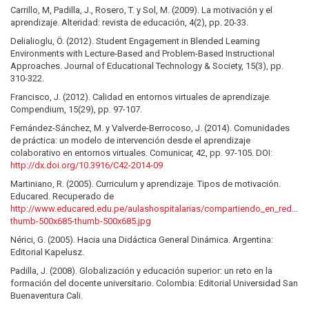
Carrillo, M, Padilla, J., Rosero, T. y Sol, M. (2009). La motivación y el
aprendizaje. Alteridad: revista de educación, 4(2), pp. 20-33.
Delialioglu, Ö. (2012). Student Engagement in Blended Learning
Environments with Lecture-Based and Problem-Based Instructional
Approaches. Journal of Educational Technology & Society, 15(3), pp.
310-322.
Francisco, J. (2012). Calidad en entornos virtuales de aprendizaje.
Compendium, 15(29), pp. 97-107.
Fernández-Sánchez, M. y Valverde-Berrocoso, J. (2014). Comunidades
de práctica: un modelo de intervención desde el aprendizaje
colaborativo en entornos virtuales. Comunicar, 42, pp. 97-105. DOI:
http://dx.doi.org/10.3916/C42-2014-09
Martiniano, R. (2005). Curriculum y aprendizaje. Tipos de motivación.
Educared. Recuperado de
http://www.educared.edu.pe/aulashospitalarias/compartiendo_en_red/a
thumb-500x685-thumb-500x685.jpg
Nérici, G. (2005). Hacia una Didáctica General Dinámica. Argentina:
Editorial Kapelusz.
Padilla, J. (2008). Globalización y educación superior: un reto en la
formación del docente universitario. Colombia: Editorial Universidad San
Buenaventura Cali.