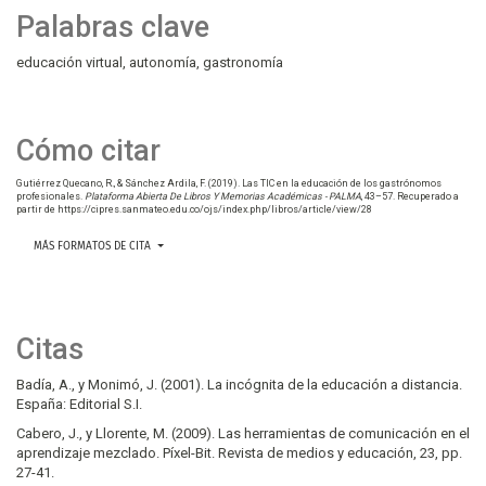
Palabras clave
educación virtual
autonomía
gastronomía
Cómo citar
Gutiérrez Quecano, R., & Sánchez Ardila, F. (2019). Las TIC en la educación de los gastrónomos
profesionales.
Plataforma Abierta De Libros Y Memorias Académicas - PALMA
, 43–57. Recuperado a
partir de https://cipres.sanmateo.edu.co/ojs/index.php/libros/article/view/28
MÁS FORMATOS DE CITA
Citas
Badía, A., y Monimó, J. (2001). La incógnita de la educación a distancia.
España: Editorial S.I.
Cabero, J., y Llorente, M. (2009). Las herramientas de comunicación en el
aprendizaje mezclado. Píxel-Bit. Revista de medios y educación, 23, pp.
27-41.