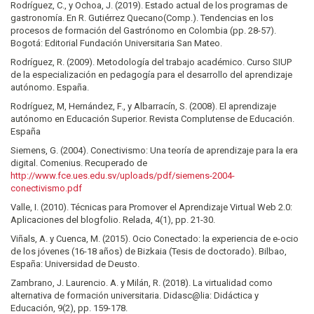
Rodríguez, C., y Ochoa, J. (2019). Estado actual de los programas de
gastronomía. En R. Gutiérrez Quecano(Comp.). Tendencias en los
procesos de formación del Gastrónomo en Colombia (pp. 28-57).
Bogotá: Editorial Fundación Universitaria San Mateo.
Rodríguez, R. (2009). Metodología del trabajo académico. Curso SIUP
de la especialización en pedagogía para el desarrollo del aprendizaje
autónomo. España.
Rodríguez, M, Hernández, F., y Albarracín, S. (2008). El aprendizaje
autónomo en Educación Superior. Revista Complutense de Educación.
España
Siemens, G. (2004). Conectivismo: Una teoría de aprendizaje para la era
digital. Comenius. Recuperado de
http://www.fce.ues.edu.sv/uploads/pdf/siemens-2004-
conectivismo.pdf
Valle, I. (2010). Técnicas para Promover el Aprendizaje Virtual Web 2.0:
Aplicaciones del blogfolio. Relada, 4(1), pp. 21-30.
Viñals, A. y Cuenca, M. (2015). Ocio Conectado: la experiencia de e-ocio
de los jóvenes (16-18 años) de Bizkaia (Tesis de doctorado). Bilbao,
España: Universidad de Deusto.
Zambrano, J. Laurencio. A. y Milán, R. (2018). La virtualidad como
alternativa de formación universitaria. Didasc@lia: Didáctica y
Educación, 9(2), pp. 159-178.