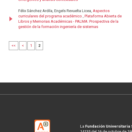
Félix Sánchez Ardila, Engels Revuelta Licea,
Aspectos
curriculares del programa académico
,
Plataforma Abierta de
Libros y Memorias Académicas - PALMA: Prospectiva de la
gestión de la formación ingeniería de sistemas
<<
<
1
2
La
Fundación Universitaria
14135 del 16 de octubre de 19