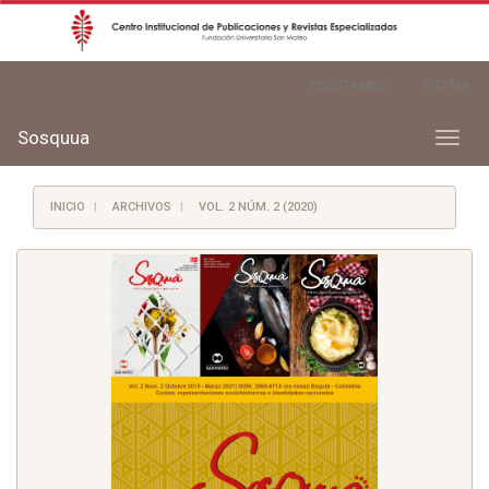
Navegación
REGISTRARSE
ENTRAR
principal
Contenido
principal
Sosquua
Toggl
Barra
naviga
lateral
INICIO
ARCHIVOS
VOL. 2 NÚM. 2 (2020)