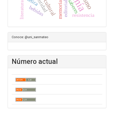
turismo
identidad
saberes
editorial
memoria
literatura
bebidas
resistencia
Conoce: @uni_sanmateo
Número actual