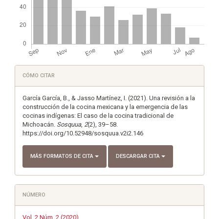
Detalles
CÓMO CITAR
del
artículo
García García, B., & Jasso Martínez, I. (2021). Una revisión a la
construcción de la cocina mexicana y la emergencia de las
cocinas indígenas: El caso de la cocina tradicional de
Michoacán.
Sosquua
,
2
(2), 39–58.
https://doi.org/10.52948/sosquua.v2i2.146
MÁS FORMATOS DE CITA
DESCARGAR CITA
NÚMERO
Vol. 2 Núm. 2 (2020)