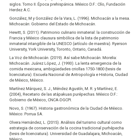
siglos. Tomo II. Época prehispánica. México D.F.: Clío, Fundación
Herdez A.C.
González, M y González de la Vara, L. (1996). Michoacán a la mesa.
Michoacán: Gobierno del Estado de Michoacán.
Hewitt, S. (2011). Patrimonio culinario inmaterial: la construcción de
Francia y México clausura simbólica de la lista de patrimonio
inmaterial intangible de la UNESCO (artículo de maestra). Ryerson
University, York University, Toronto, Ontario, Canadá.
La Voz de Michoacán. (2019). Así sabe Michoacán. Morelia:
Michoacán. Juárez López, J. (1993). La lenta emergencia de la
comida mexicana, ambigüedades criollas 1750-1800 (tesis de
licenciatura). Escuela Nacional de Antropología e Historia, Ciudad
de México, México.
Martínez Márquez, S. J., Méndez Agustín, M. R. y Martínez, E.
(2004), Recetario de las atápakuas purépechas. México D.F.:
Gobierno de México, CNCA-DGCPI.
Novo, S. (1967). Historia gastronómica de la Ciudad de México.
México: Porrua SA.
Olvera Hernández, L. (2015). Análisis del turismo cultural como
estrategia de conservación de la cocina tradicional purhépecha
(tesis de licenciatura). Universidad de Guadalajara, Michoacán,
México.