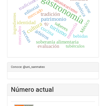
gastronomía
tradiciones
tanatoturismo
dietética
carne
editorial
mercado
tradición
ingredientes
patrimonio
México
identidad
cultura
saberes
ají
memoria
turismo
cocina
mercadeo
árbitros
recetas
bebidas
soberanía alimentaria
evaluación
tubérculos
Conoce: @uni_sanmateo
Número actual