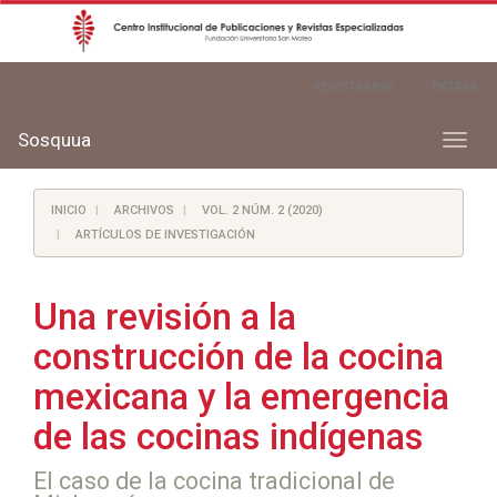
Navegación
REGISTRARSE
ENTRAR
principal
Contenido
principal
Sosquua
Toggl
Barra
naviga
lateral
INICIO
ARCHIVOS
VOL. 2 NÚM. 2 (2020)
ARTÍCULOS DE INVESTIGACIÓN
Una revisión a la
construcción de la cocina
mexicana y la emergencia
de las cocinas indígenas
El caso de la cocina tradicional de