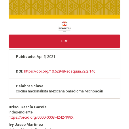
PDF
Publicado:
Apr 5, 2021
DOI:
https://doi.org/10.52948/sosquua.v2i2.146
Palabras clave:
cocina nacionalista mexicana paradigma Michoacán
Contenido
Brisol García García
Independiente
principal
https://orcid.org/0000-0003-4242-199X
del
Ivy Jasso Martínez