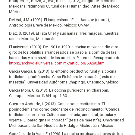
Bourges, H., Brazo, J., Bye, R. et al. (2012), Elogio de la cocina
Mexicana Patrimonio Cultural de la Humanidad. Artes de México,
México.
Del Val, J.M. (1993). El indigenismo. En L. Aarizpe (coord.),
Antropología Breve de México. México: UNAM.
Díaz, S. (2019). El Tata Chef y sus nanas. Tres miradas, nuestras
raíces. Morelia, Michoacán.
El universal. (2010). De 1901 a 1920 la cocina mexicana dio otro
giro: de los platillos afrancesados se pasó a la comida de las
haciendas y a la sazón de las adelitas. Pinterest. Recuperado de
https://archivo.eluniversal.com.mx/articulos/60280.html
García García, B. (2013). El entorno productivo rural y la cocina
tradicional p´urhépecha: Caso Pichátaro Michoacán (tesis de
maestría). Universidad Autónoma Chapingo, Chapingo, México.
García Mora, C. (2013). La cocina purépecha en Charapan.
Charapan, México: INAH. pp. 1-30.
Guerrero Andrade, I. (2013). Con sabor a capitalismo. El
posmodernismo como detonante del reconocimiento: “Comida
tradicional mexicana. Cultura comunitaria, ancestral, popular y
vigente. El paradigma Michoacán”.(tesis de maestría). Universidad
Michoacana de San Nicolás de Hidalgo, Michoacán, México.
González de la Vara, F. (1996). La cocina mexicana a través de los