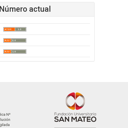
Número actual
dica Nº
olución
gilada