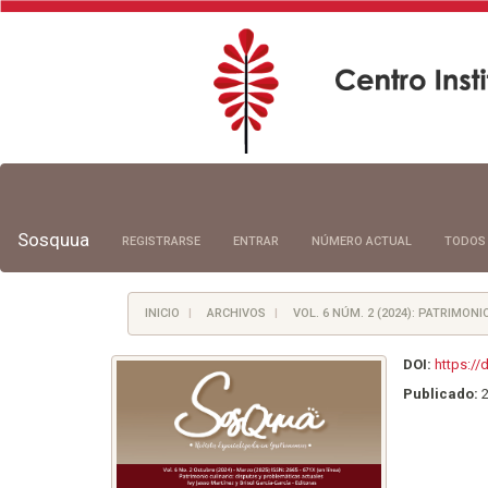
Navegación
principal
Contenido
principal
Sosquua
REGISTRARSE
ENTRAR
NÚMERO ACTUAL
TODOS
Barra
lateral
INICIO
ARCHIVOS
VOL. 6 NÚM. 2 (2024): PATRIMON
DOI:
https://
Publicado: