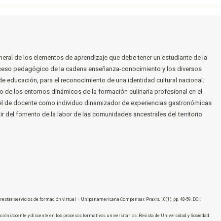
eneral de los elementos de aprendizaje que debe tener un estudiante de la
proceso pedagógico de la cadena enseñanza-conocimiento y los diversos
e educación, para el reconocimiento de una identidad cultural nacional.
 de los entornos dinámicos de la formación culinaria profesional en el
pel de docente como individuo dinamizador de experiencias gastronómicas
ir del fomento de la labor de las comunidades ancestrales del territorio
o prestar servicios de formación virtual – Unipanamericana Compensar. Praxis, 10(1), pp. 48-59. DOI:
teracción docente y discente en los procesos formativos universitarios. Revista de Universidad y Sociedad