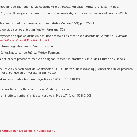
o Programa de Gastronomía Metodología Virtual. Bogotá: Fundación Universitaria San Mateo.
la. Proyectos, Consejos y Herramientas para la inclusión digital Ediciones Novedades Educativas 2015.
 la identidad cultural. Revista de Humanidades Médicas, 15(3), pp. 562-581.
royecto de curso virtual: aplicación. Apertura, 9(2).
proyectos en espacios virtuales: estudio de caso de una experiencia docente universitaria. Revista de
tp://dx.doi.org/10.7238/rusc.v11i1.1762
del turismo gastronómico. Madrid: España.
práctica. Naucalpan de Juárez, México: Pearson.
 virtual para proceso formativo en asignaturas teórico- prácticas. Virtualidad, Educación y Ciencia,
productivos, y de formación del Gastrónomo. En R. Gutiérrez Quecano (Comp.) Tendencias en los procesos
ditorial Fundación Universitaria San Mateo.
bientes virtuales de aprendizaje. Praxis, 12(1), pp. 103-110. DOI:
l ciclo artístico. La Habana: Editorial Pueblo y Educación.
en institutos universitarios de tecnología. Praxis, 7(1), pp. 155-180. DOI:
 Atribución-NoComercial-SinDerivadas 4.0
.