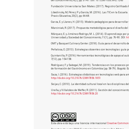
del Conocimiento, 9(2), pp. 31-47. DOI: 10.7238/rusc.v9i2.1243
Fundación Universitaria San Mateo. (2017). Registro Calificad
Libedinsky, M, Pérez, P. y García, M. (2016). Las TIC en la Escue
Praxis Educativa, 20(2), pp. 66-68.
Garza, E. y Llanes, H. (2015). Modelo pedagógico para desarrollar
Marciniak, R. (2017). Propuesta metodológica para el diseño del p
Márquez, E. y Jiménez-Rodrigo, M. L. (2014). El aprendizaje por 
Universidad y Sociedad del Conocimiento, 11(1), pp. 76‑90. DOI:
ht
OMT y Basquet Culinary Center. (2018). Guía para el desarrollo 
Peñalosa, E. (2013). Estrategias docentes con tecnologías: guía 
Quintanilla, P. (2016) Herramientas tecnológicas de apoyo al aula
7(12), pp. 154-158.
Rodríguez, F. y Sabogal, M. (2019). Tendencias en los procesos 
de formación del Gastrónomo en Colombia (pp. 58-79). Bogotá: E
Saza, I. (2016). Estrategias didácticas en tecnologías web para am
http://dx.doi.org/10.21676/23897856.1851
Seijas, C. (2010). La identidad cultural local en las disciplinas de
Ureña, y Villalobos de Weffer, R. (2011). Gestión del conocimiento 
http://dx.doi.org/10.21676/23897856.20
Esta obra está bajo una licencia internacional
Creative Commons