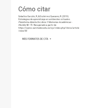
Cómo citar
Ceballos Garzón, R., & Gutiérrez Quecano, R. (2019).
Estrategias de aprendizaje en ambientes virtuales.
Plataforma Abierta De Libros Y Memorias Académicas -
PALMA
, 58–73. Recuperado a partir de
https://cipres.sanmateo.edu.co/ojs/index.php/libros/article
/view/30
MÁS FORMATOS DE CITA