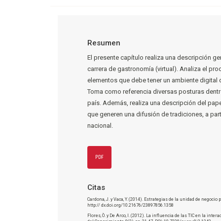
Resumen
El presente capítulo realiza una descripción g
carrera de gastronomía (virtual). Analiza el 
elementos que debe tener un ambiente digital d
Toma como referencia diversas posturas dentro
país. Además, realiza una descripción del pa
que generen una difusión de tradiciones, a part
nacional.
PDF
Citas
Cardona, J. y Vaca, Y. (2014). Estrategias de la unidad de negoci
http:// dx.doi.org/10.21676/23897856.1358
Flores, Ò. y De Arco, I. (2012). La influencia de las TIC en la in