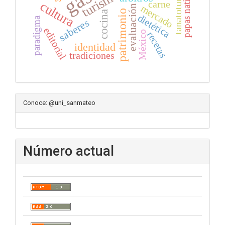
tanatoturismo
papas nativas
turismo
carne
cultura
mercado
evaluación
patrimonio
cocina
dietética
paradigma
saberes
editorial
México
recetas
identidad
tradiciones
Conoce: @uni_sanmateo
Número actual