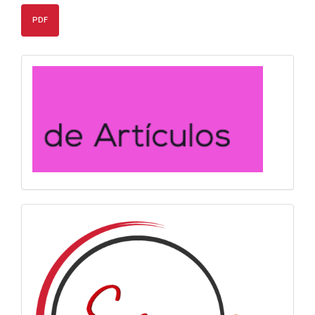
PDF
convocatoria
info