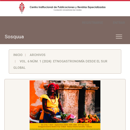
Navegación
REGISTRARSE
ENTRAR
principal
Contenido
principal
Sosquua
Toggl
Barra
naviga
lateral
INICIO
ARCHIVOS
VOL. 6 NÚM. 1 (2024): ETNOGASTRONOMÍA DESDE EL SUR
GLOBAL