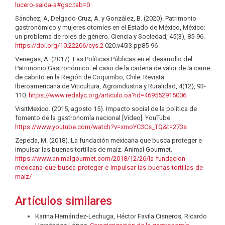
lucero-salda-a#gsc.tab=0
Sánchez, A, Delgado-Cruz, A. y González, B. (2020). Patrimonio
gastronómico y mujeres otomíes en el Estado de México, México:
un problema de roles de género. Ciencia y Sociedad, 45(3), 85-96.
https://doi.org/10.22206/cys.2
020.v45i3.pp85-96
Venegas, A. (2017). Las Políticas Públicas en el desarrollo del
Patrimonio Gastronómico: el caso de la cadena de valor de la carne
de cabrito en la Región de Coquimbo, Chile. Revista
Iberoamericana de Viticultura, Agroindustria y Ruralidad, 4(12), 93-
110.
https://www.redalyc.org/articulo.oa?id=469552915006
VisitMexico. (2015, agosto 15). Impacto social de la política de
fomento de la gastronomía nacional [Video]. YouTube.
https://www.youtube.com/watch?v=xmoYC3Cs_TQ&t=273s
Zepeda, M. (2018). La fundación mexicana que busca proteger e
impulsar las buenas tortillas de maíz. Animal Gourmet.
https://www.animalgourmet.com/2018/12/26/la-fundacion-
mexicana-que-busca-proteger-e-impulsar-las-buenas-tortillas-de-
maiz/
Artículos similares
Karina Hernández-Lechuga, Héctor Favila Cisneros, Ricardo