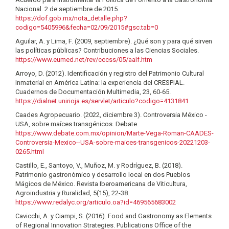
Nacional. 2 de septiembre de 2015.
https://dof.gob.mx/nota_detalle.php?
codigo=5405996&fecha=02/09/2015#gsc.tab=0
Aguilar, A. y Lima, F. (2009, septiembre). ¿Qué son y para qué sirven
las políticas públicas? Contribuciones a las Ciencias Sociales.
https://www.eumed.net/rev/cccss/05/aalf.htm
Arroyo, D. (2012). Identificación y registro del Patrimonio Cultural
Inmaterial en América Latina: la experiencia del CRESPIAL.
Cuadernos de Documentación Multimedia, 23, 60-65.
https://dialnet.unirioja.es/servlet/articulo?codigo=4131841
Caades Agropecuario. (2022, diciembre 3). Controversia México -
USA, sobre maíces transgénicos. Debate.
https://www.debate.com.mx/opinion/Marte-Vega-Roman-CAADES-
Controversia-Mexico--USA-sobre-maices-transgenicos-20221203-
0265.html
Castillo, E., Santoyo, V., Muñoz, M. y Rodríguez, B. (2018).
Patrimonio gastronómico y desarrollo local en dos Pueblos
Mágicos de México. Revista Iberoamericana de Viticultura,
Agroindustria y Ruralidad, 5(15), 22-38.
https://www.redalyc.org/articulo.oa?id=469565683002
Cavicchi, A. y Ciampi, S. (2016). Food and Gastronomy as Elements
of Regional Innovation Strategies. Publications Office of the