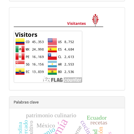
visitas
Palabras clave
patrimonio culinario
Ecuador
cocina
recetas
mercado
cultivo
México
carne