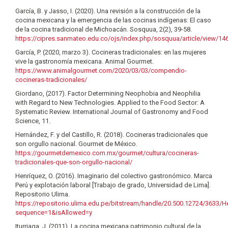
García, B. y Jasso, I. (2020). Una revisión a la construcción de la
cocina mexicana y la emergencia de las cocinas indígenas: El caso
de la cocina tradicional de Michoacán. Sosquua, 2(2), 39-58.
https://cipres.sanmateo.edu.co/ojs/index.php/sosquua/article/view/14
García, P. (2020, marzo 3). Cocineras tradicionales: en las mujeres
vive la gastronomía mexicana. Animal Gourmet.
https://www.animalgourmet.com/2020/03/03/compendio-
cocineras-tradicionales/
Giordano, (2017). Factor Determining Neophobia and Neophilia
with Regard to New Technologies. Applied to the Food Sector: A
Systematic Review. International Journal of Gastronomy and Food
Science, 11.
Hernández, F. y del Castillo, R. (2018). Cocineras tradicionales que
son orgullo nacional. Gourmet de México.
https://gourmetdemexico.com.mx/gourmet/cultura/cocineras-
tradicionales-que-son-orgullo-nacional/
Henríquez, O. (2016). Imaginario del colectivo gastronómico. Marca
Perú y explotación laboral [Trabajo de grado, Universidad de Lima].
Repositorio Ulima.
https://repositorio.ulima.edu.pe/bitstream/handle/20.500.12724/3633/
sequence=1&isAllowed=y
Iturriaga, J. (2011). La cocina mexicana patrimonio cultural de la