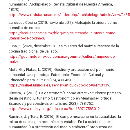
humanidad. Archipiélago, Revista Cultural de Nuestra América,
18(70).
https://www.revistas.unam.mx/index.php/archipielago/article/view/2435
Larousse Cocina (2018, noviembre 27). Molcajete la piedra como
utensilio de cocina.
https://laroussecocina.mx/blog/molcajeteando-la-piedra-como-
utensilio-de-cocina-3/
Luna, K. (2020, diciembre 8). Las mujeres del maíz: al rescate de la
cocina tradicional de Jalisco.
https://gourmetdemexico.com.mx/gourmet/cultura/mujeres-del-
maiz/
Mota, G. y Platas, L. (2019). Gestión y protección del patrimonio
inmaterial. Una paradoja. Patrimonio: Economía Cultural y
Educación para la Paz, 2(16), 430-453.
https://dialnet.unirioja.es/servlet/articulo?codigo=8475311
>.
Oliveira, S. (2011). La gastronomía como atractivo turístico primario
de un destino. El turismo Gastronómico en Mealhada-Portugal.
Estudios y perspectivas en turismo, 20(3), 738-752.
https://www.redalyc.org/articulo.oa?id=180717583012
Ramírez, J. y Tena, E. (2016). El campo mexicano en la actualidad: la
milpa desde la gastronomía sustentable. En La quinta ola de la
humanidad “La protección del medio ambiente” propuesta de