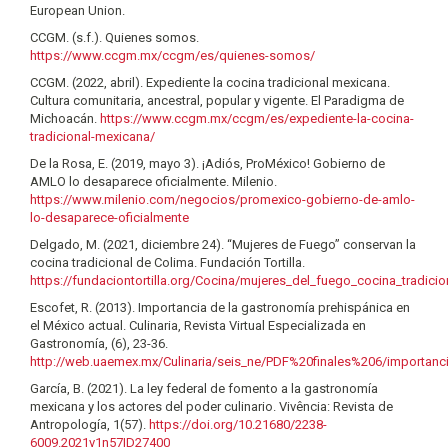
European Union.
CCGM. (s.f.). Quienes somos.
https://www.ccgm.mx/ccgm/es/quienes-somos/
CCGM. (2022, abril). Expediente la cocina tradicional mexicana.
Cultura comunitaria, ancestral, popular y vigente. El Paradigma de
Michoacán.
https://www.ccgm.mx/ccgm/es/expediente-la-cocina-
tradicional-mexicana/
De la Rosa, E. (2019, mayo 3). ¡Adiós, ProMéxico! Gobierno de
AMLO lo desaparece oficialmente. Milenio.
https://www.milenio.com/negocios/promexico-gobierno-de-amlo-
lo-desaparece-oficialmente
Delgado, M. (2021, diciembre 24). “Mujeres de Fuego” conservan la
cocina tradicional de Colima. Fundación Tortilla.
https://fundaciontortilla.org/Cocina/mujeres_del_fuego_cocina_tradici
Escofet, R. (2013). Importancia de la gastronomía prehispánica en
el México actual. Culinaria, Revista Virtual Especializada en
Gastronomía, (6), 23-36.
http://web.uaemex.mx/Culinaria/seis_ne/PDF%20finales%206/importan
García, B. (2021). La ley federal de fomento a la gastronomía
mexicana y los actores del poder culinario. Vivência: Revista de
Antropología, 1(57).
https://doi.org/10.21680/2238-
6009.2021v1n57ID27400