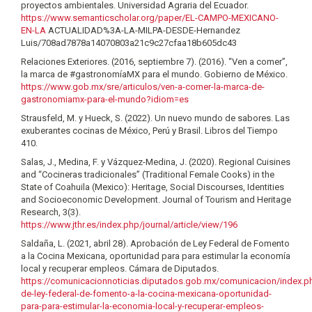
proyectos ambientales. Universidad Agraria del Ecuador.
https://www.semanticscholar.org/paper/EL-CAMPO-MEXICANO-
EN-LA
ACTUALIDAD%3A-LA-MILPA-DESDE-Hernandez
Luis/708ad7878a14070803a21c9c27cfaa18b605dc43
Relaciones Exteriores. (2016, septiembre 7). (2016). “Ven a comer”,
la marca de #gastronomíaMX para el mundo. Gobierno de México.
https://www.gob.mx/sre/articulos/ven-a-comer-la-marca-de-
gastronomiamx-para-el-mundo?idiom=es
Strausfeld, M. y Hueck, S. (2022). Un nuevo mundo de sabores. Las
exuberantes cocinas de México, Perú y Brasil. Libros del Tiempo
410.
Salas, J., Medina, F. y Vázquez-Medina, J. (2020). Regional Cuisines
and “Cocineras tradicionales” (Traditional Female Cooks) in the
State of Coahuila (Mexico): Heritage, Social Discourses, Identities
and Socioeconomic Development. Journal of Tourism and Heritage
Research, 3(3).
https://www.jthr.es/index.php/journal/article/view/196
Saldaña, L. (2021, abril 28). Aprobación de Ley Federal de Fomento
a la Cocina Mexicana, oportunidad para para estimular la economía
local y recuperar empleos. Cámara de Diputados.
https://comunicacionnoticias.diputados.gob.mx/comunicacion/index.ph
de-ley-federal-de-fomento-a-la-cocina-mexicana-oportunidad-
para-para-estimular-la-economia-local-y-recuperar-empleos-