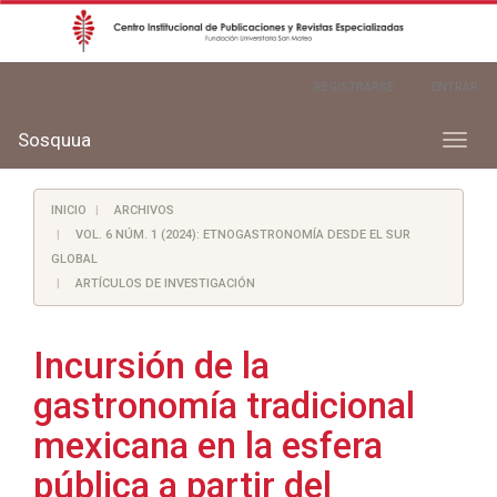
Navegación
REGISTRARSE
ENTRAR
principal
Contenido
principal
Sosquua
Toggl
Barra
naviga
lateral
INICIO
ARCHIVOS
VOL. 6 NÚM. 1 (2024): ETNOGASTRONOMÍA DESDE EL SUR
GLOBAL
ARTÍCULOS DE INVESTIGACIÓN
Incursión de la
gastronomía tradicional
mexicana en la esfera
pública a partir del