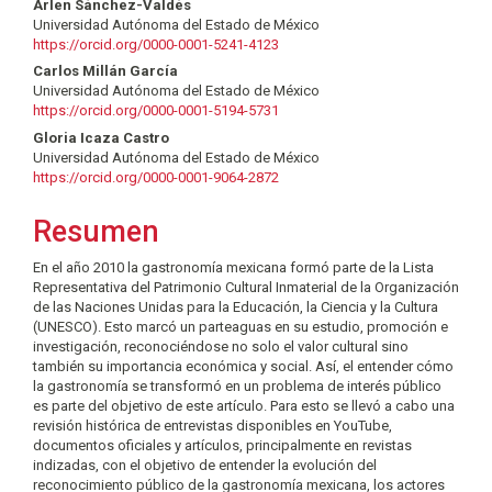
Contenido
Arlen Sánchez-Valdés
Universidad Autónoma del Estado de México
principal
https://orcid.org/0000-0001-5241-4123
del
Carlos Millán García
Universidad Autónoma del Estado de México
artículo
https://orcid.org/0000-0001-5194-5731
Gloria Icaza Castro
Universidad Autónoma del Estado de México
https://orcid.org/0000-0001-9064-2872
Resumen
En el año 2010 la gastronomía mexicana formó parte de la Lista
Representativa del Patrimonio Cultural Inmaterial de la Organización
de las Naciones Unidas para la Educación, la Ciencia y la Cultura
(UNESCO). Esto marcó un parteaguas en su estudio, promoción e
investigación, reconociéndose no solo el valor cultural sino
también su importancia económica y social. Así, el entender cómo
la gastronomía se transformó en un problema de interés público
es parte del objetivo de este artículo. Para esto se llevó a cabo una
revisión histórica de entrevistas disponibles en YouTube,
documentos oficiales y artículos, principalmente en revistas
indizadas, con el objetivo de entender la evolución del
reconocimiento público de la gastronomía mexicana, los actores