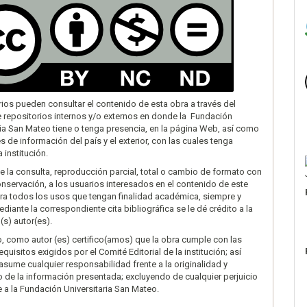
rios pueden consultar el contenido de esta obra a través del
 repositorios internos y/o externos en donde la Fundación
ria San Mateo tiene o tenga presencia, en la página Web, así como
s de información del país y el exterior, con las cuales tenga
 institución.
te la consulta, reproducción parcial, total o cambio de formato con
onservación, a los usuarios interesados en el contenido de este
ara todos los usos que tengan finalidad académica, siempre y
diante la correspondiente cita bibliográfica se le dé crédito a la
(s) autor(es).
 como autor (es) certifico(amos) que la obra cumple con las
quisitos exigidos por el Comité Editorial de la institución; así
sume cualquier responsabilidad frente a la originalidad y
o de la información presentada; excluyendo de cualquier perjuicio
 a la Fundación Universitaria San Mateo.