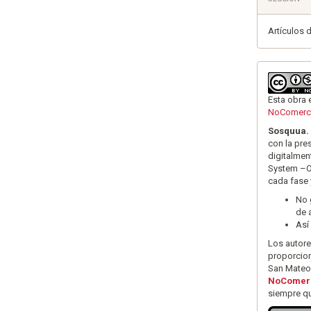
Artículos 
Esta obra 
NoComerci
Sosquua. 
con la pre
digitalmen
System –OJ
cada fase 
No 
de 
Así
Los autor
proporcion
San Mateo
NoComerc
siempre qu