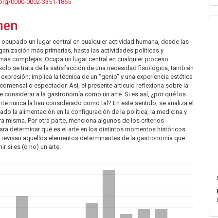
pal
d.org/0000-0002-3351-1865
men
lo
ocupado un lugar central en cualquier actividad humana, desde las
anización más primarias, hasta las actividades políticas y
ás complejas. Ocupa un lugar central en cualquier proceso
 solo se trata de la satisfacción de una necesidad fisiológica, también
expresión; implica la técnica de un “genio” y una experiencia estética
 comensal o espectador. Así, el presente artículo reflexiona sobre la
e considerar a la gastronomía como un arte. Si es así, ¿por qué los
arte nunca la han considerado como tal? En este sentido, se analiza el
gado la alimentación en la configuración de la política, la medicina y
ura misma. Por otra parte, menciona algunos de los criterios
a determinar qué es el arte en los distintos momentos históricos.
e revisan aquellos elementos determinantes de la gastronomía que
ir si es (o no) un arte.