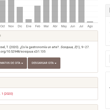
es
R
lo
el, T. (2020). ¿Es la gastronomía un arte?.
Sosquua
,
2
(1), 9–27.
i.org/10.52948/sosquua.v2i1.135
E
u
RMATOS DE CITA
DESCARGAR CITA
a
. 1 (2020)