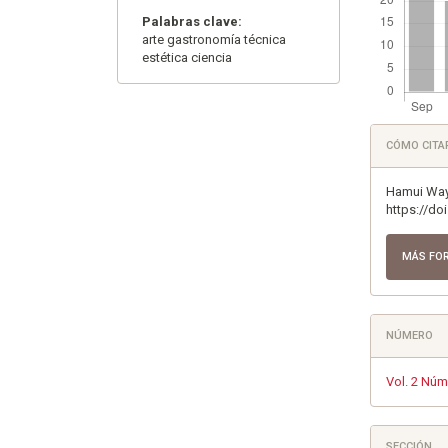
Palabras clave:
arte gastronomía técnica
estética ciencia
Detall
CÓMO CITA
del
artícu
Hamui Ways
https://do
MÁS FO
NÚMERO
Vol. 2 Núm
SECCIÓN