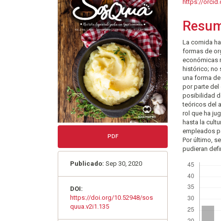
lateral
princi
https://orci
del
del
Resu
artículo
artícu
La comida ha 
formas de org
económicas m
histórico; no
una forma de 
por parte del
posibilidad d
teóricos del 
rol que ha ju
hasta la cult
empleados par
PDF
Por último, s
pudieran defin
Descargas
Publicado:
Sep 30, 2020
DOI:
https://doi.org/10.52948/sos
quua.v2i1.135