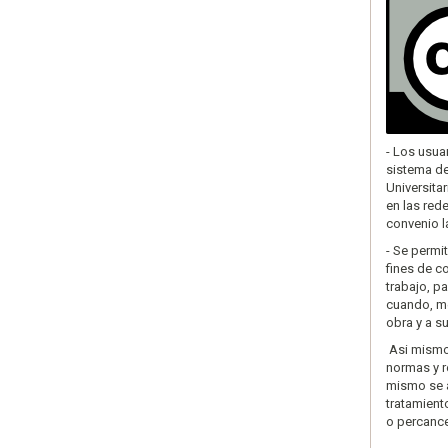
- Los usua
sistema de
Universita
en las rede
convenio la
- Se permi
fines de c
trabajo, p
cuando, me
obra y a su
Asi mismo,
normas y re
mismo se a
tratamient
o percance