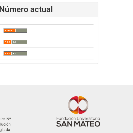
Número actual
dica Nº
olución
gilada