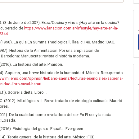
S. (3 de Junio de 2007). Extra/Cocina y vinos ¿Hay arte en la cocina?
Recuperado de
https://www.lanacion.com.ar/lifestyle/hay-arte-en-la-
5344
 (1998). La gula En Summa Theologica ll, llae, c.148. Madrid: BAC.
(1987). Historia de la Alimentación: Por una ampliación de
 Barcelona: Manuscrits: revista d’història moderna.
2016). La historia del arte. Phaidon.
014). Sapiens, una breve historia de la humanidad. Milenio. Recuperado
ww.milenio.com/opinion/liebano-saenz/lecturas-esenciales/sapiens-
nidad-libro-yuval-harari
.f.). Sobre la dieta, Libro I.
C. (2012). Mitológicas lll: Breve tratado de etnología culinaria. Madrid:
tores.
(2002). De la cualidad como reveladora del ser En El ser y la nada.
: Losada.
 (2016). Fisiología del gusto. España: Evergreen.
2014). Teoría general de la historia del arte. México: FCE.