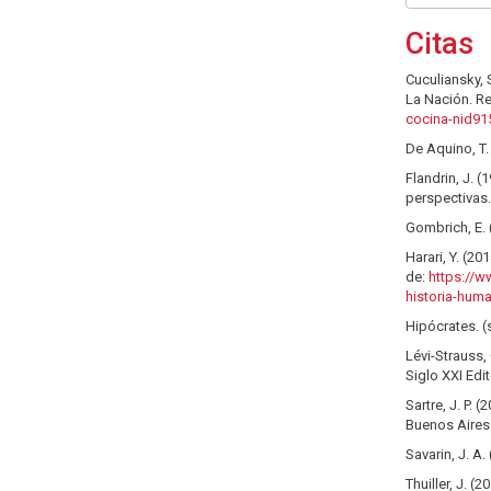
Citas
Cuculiansky, 
La Nación. 
cocina-nid91
De Aquino, T.
Flandrin, J. 
perspectivas.
Gombrich, E. (
Harari, Y. (2
de:
https://w
historia-huma
Hipócrates. (s
Lévi-Strauss, 
Siglo XXI Edi
Sartre, J. P. 
Buenos Aires
Savarin, J. A.
Thuiller, J. (