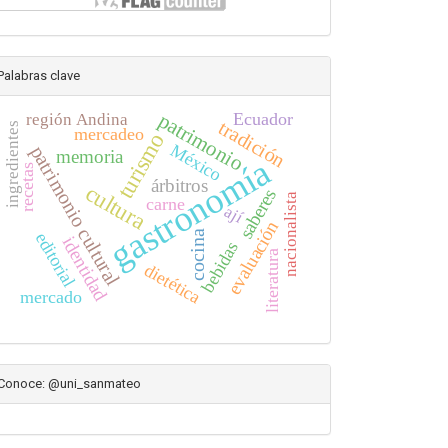
Palabras clave
patrimonio
Ecuador
región Andina
tradición
ingredientes
mercadeo
turismo
México
patrimonio cultural
memoria
gastronomía
recetas
árbitros
cultura
saberes
nacionalista
carne
ají
evaluación
cocina
editorial
identidad
bebidas
literatura
dietética
mercado
Conoce: @uni_sanmateo