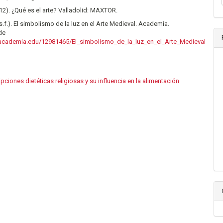
2012). ¿Qué es el arte? Valladolid: MAXTOR.
(s.f.). El simbolismo de la luz en el Arte Medieval. Academia.
de
academia.edu/12981465/El_simbolismo_de_la_luz_en_el_Arte_Medieval
pciones dietéticas religiosas y su influencia en la alimentación