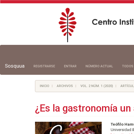
Navegación
principal
Contenido
principal
Sosquua
REGISTRARSE
ENTRAR
NÚMERO ACTUAL
TODOS
Barra
lateral
INICIO
ARCHIVOS
VOL. 2 NÚM. 1 (2020)
ARTÍCUL
¿Es la gastronomía un 
Barra
Conte
Teófilo Ham
Universidad 