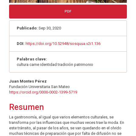
PDF
Publicado:
Sep 30, 2020
DOI:
https://doi.org/10.52948/sosquua.v2i1.136
Palabras clave:
cultura carne identidad tradición patrimonio
Contenido
Juan Montes Pérez
Fundación Universitaria San Mateo
principal
https://orcid.org/0000-0002-1399-5719
del
Resumen
artículo
La gastronomía, al igual que varios elementos culturales, se
transforma por las influencias que muchas veces trae la moda. En
este tránsito, al pasar de los años, se van quedando en el olvido
muchas técnicas de preparación que por falta de difusión no se