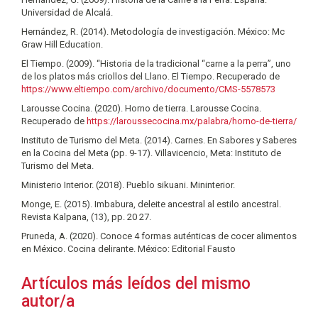
Universidad de Alcalá.
Hernández, R. (2014). Metodología de investigación. México: Mc
Graw Hill Education.
El Tiempo. (2009). “Historia de la tradicional “carne a la perra”, uno
de los platos más criollos del Llano. El Tiempo. Recuperado de
https://www.eltiempo.com/archivo/documento/CMS-5578573
Larousse Cocina. (2020). Horno de tierra. Larousse Cocina.
Recuperado de
https://laroussecocina.mx/palabra/horno-de-tierra/
Instituto de Turismo del Meta. (2014). Carnes. En Sabores y Saberes
en la Cocina del Meta (pp. 9-17). Villavicencio, Meta: Instituto de
Turismo del Meta.
Ministerio Interior. (2018). Pueblo sikuani. Mininterior.
Monge, E. (2015). Imbabura, deleite ancestral al estilo ancestral.
Revista Kalpana, (13), pp. 20 27.
Pruneda, A. (2020). Conoce 4 formas auténticas de cocer alimentos
en México. Cocina delirante. México: Editorial Fausto
Artículos más leídos del mismo
autor/a