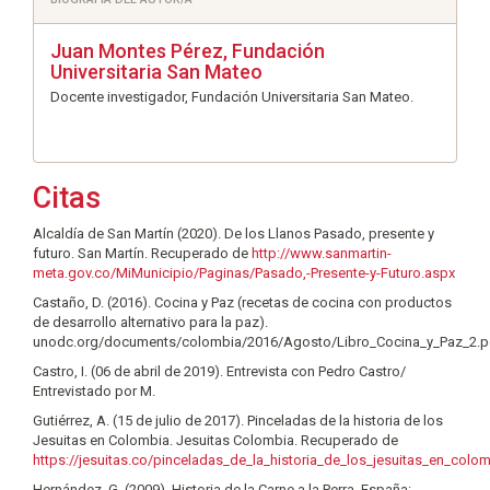
Juan Montes Pérez,
Fundación
Universitaria San Mateo
Docente investigador, Fundación Universitaria San Mateo.
Citas
Alcaldía de San Martín (2020). De los Llanos Pasado, presente y
futuro. San Martín. Recuperado de
http://www.sanmartin-
meta.gov.co/MiMunicipio/Paginas/Pasado,-Presente-y-Futuro.aspx
Castaño, D. (2016). Cocina y Paz (recetas de cocina con productos
de desarrollo alternativo para la paz).
unodc.org/documents/colombia/2016/Agosto/Libro_Cocina_y_Paz_2.p
Castro, I. (06 de abril de 2019). Entrevista con Pedro Castro/
Entrevistado por M.
Gutiérrez, A. (15 de julio de 2017). Pinceladas de la historia de los
Jesuitas en Colombia. Jesuitas Colombia. Recuperado de
https://jesuitas.co/pinceladas_de_la_historia_de_los_jesuitas_en_colo
Hernández, G. (2009). Historia de la Carne a la Perra. España: