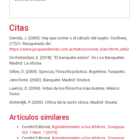
Citas
Derrida, J. (2005). Hay que comer o el cálculo del sujeto. Confines,
(17)21. Recuperado de:
https://www.jacquesderrida.com.ar/textos/comer_bien.htm#_edn2
De Rotterdam, E. (2018). “El banquete sobrio”. En Los Banquetes.
Madrid: La oficina.
Gilles, D. (2004). Spinoza, Filosofía práctica. Argentina: Tusquets.
Jenofonte. (2002). Banquete. Madrid: Gredos.
Laercio, D. (2004). Vidas de los filósofos más ilustres. México:
Tomo.
Sloterdijk, P. (2003). Crítica de la razón cínica. Madrid: Siruela.
Artículos similares
Comité Editorial,
Agradecimiento a los árbitros
,
Sosquua:
Vol. 1 Núm. 1 (2019)
Comité Editorial,
Agradecimiento a los árbitros
,
Sosquua: