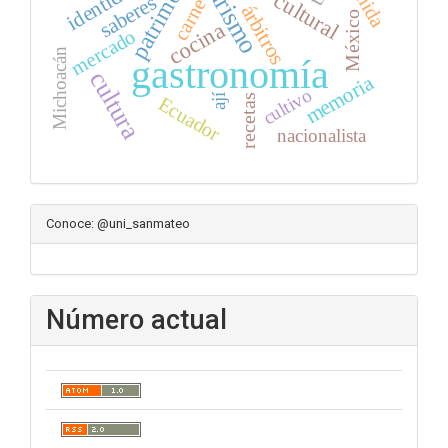
patrimonio
identidad
turismo
saberes
carne
árbitros
México
cocina
mercado
Michoacán
gastronomía
cultura
memoria
cultivo
ají
recetas
Ecuador
nacionalista
Conoce: @uni_sanmateo
Número actual