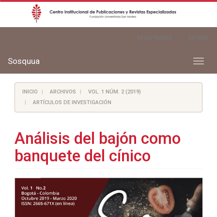
Navegación
REGISTRARSE
ENTRAR
principal
Contenido
principal
Sosquua
Toggl
Barra
naviga
lateral
INICIO
ARCHIVOS
VOL. 1 NÚM. 2 (2019)
ARTÍCULOS DE INVESTIGACIÓN
Análisis del bajón como
banquete del cínico
Barra
lateral
del