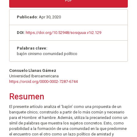
PDF
Publicado:
Apr 30, 2020
DOI:
https://doi.org/10.52948/sosquua.v1i2.129
Palabras clave:
bajón cinismo comunidad político
Contenido
Consuelo Llanas Gámez
Universidad Iberoamericana
principal
https://orcid.org/0000-0002-7287-6744
del
Resumen
artículo
El presente artículo analiza el ‘bajón’ como una propuesta de un
banquete cínico; construido a partir de lo más común y necesario
para el Hombre: el hambre. Además, utiliza la precariedad como un
símil de palabras que muestra los sujetos concretos. Esto, como
posibilidad a la formación de una comunidad en la que predomine
el encuentro con el otro como un lazo político de amistad y