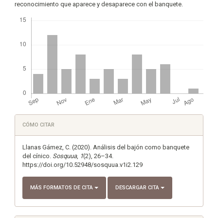
reconocimiento que aparece y desaparece con el banquete.
Descargas
Detalles
CÓMO CITAR
del
artículo
Llanas Gámez, C. (2020). Análisis del bajón como banquete
del cínico.
Sosquua
,
1
(2), 26–34.
https://doi.org/10.52948/sosquua.v1i2.129
MÁS FORMATOS DE CITA
DESCARGAR CITA